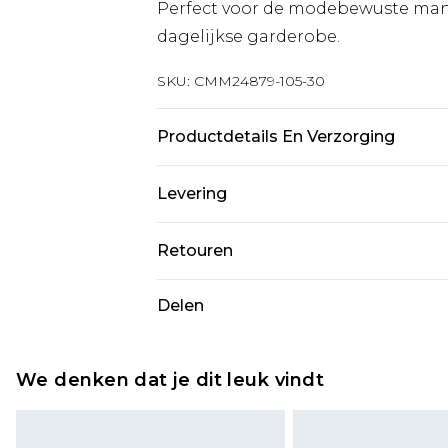
Perfect voor de modebewuste man di
dagelijkse garderobe.
SKU:
CMM24879-105-30
Productdetails En Verzorging
98% Polyester, 2% Elastaan. Model 
Levering
Standaardlevering Nederland
Retouren
Tot 5 werkdagen
Is er iets niet helemaal in orde? U
Delen
Expressdienst Nederland
om iets terug te sturen.
2 werkdagen.
Let op, we kunnen geen restituti
Alle belastingen en btw binnen 
cosmetica, piercingsieraden, sekssp
We denken dat je dit leuk vindt
hygiënezegel niet op zijn plaats zit
Schoenen en/of kledingstukken 