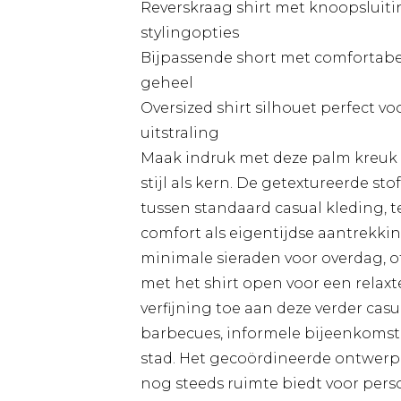
Reverskraag shirt met knoopsluiti
stylingopties
Bijpassende short met comfortabe
geheel
Oversized shirt silhouet perfect v
uitstraling
Maak indruk met deze palm kreuk s
stijl als kern. De getextureerde st
tussen standaard casual kleding, te
comfort als eigentijdse aantrekkin
minimale sieraden voor overdag, o
met het shirt open voor een relaxt
verfijning toe aan deze verder casu
barbecues, informele bijeenkomst
stad. Het gecoördineerde ontwerp n
nog steeds ruimte biedt voor perso