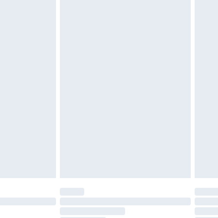
igd. Schoenen moeten ook binnenshuis worden
 zoals beddengoed, matrassen, toppers en
en in de originele, ongeopende verpakking
w wettelijke rechten.
leid te bekijken.