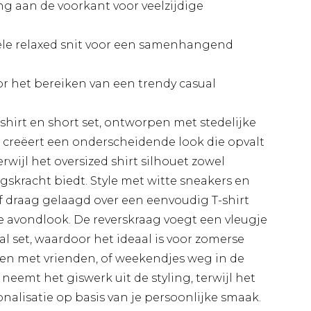
ng aan de voorkant voor veelzijdige
le relaxed snit voor een samenhangend
oor het bereiken van een trendy casual
hirt en short set, ontworpen met stedelijke
of creëert een onderscheidende look die opvalt
rwijl het oversized shirt silhouet zowel
gskracht biedt. Style met witte sneakers en
f draag gelaagd over een eenvoudig T-shirt
e avondlook. De reverskraag voegt een vleugje
al set, waardoor het ideaal is voor zomerse
en met vrienden, of weekendjes weg in de
eemt het giswerk uit de styling, terwijl het
nalisatie op basis van je persoonlijke smaak.