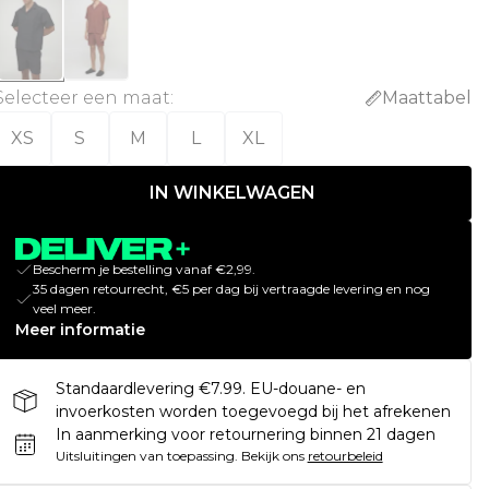
Selecteer een maat
:
Maattabel
XS
S
M
L
XL
IN WINKELWAGEN
Bescherm je bestelling vanaf €2,99.
35 dagen retourrecht, €5 per dag bij vertraagde levering en nog
veel meer.
Meer informatie
Standaardlevering €7.99. EU-douane- en
invoerkosten worden toegevoegd bij het afrekenen
In aanmerking voor retournering binnen 21 dagen
Uitsluitingen van toepassing.
Bekijk ons
retourbeleid