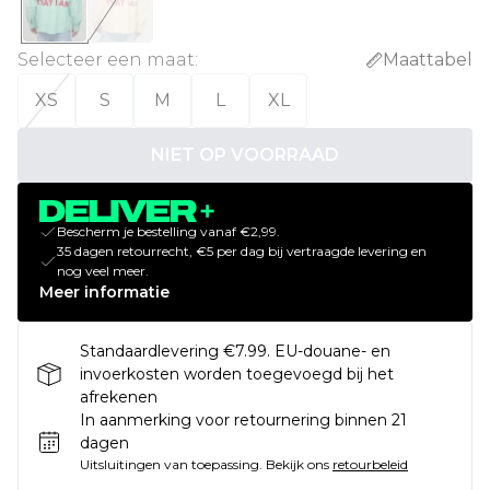
Selecteer een maat
:
Maattabel
XS
S
M
L
XL
NIET OP VOORRAAD
Bescherm je bestelling vanaf €2,99.
35 dagen retourrecht, €5 per dag bij vertraagde levering en
nog veel meer.
Meer informatie
Standaardlevering €7.99. EU-douane- en
invoerkosten worden toegevoegd bij het
afrekenen
In aanmerking voor retournering binnen 21
dagen
Uitsluitingen van toepassing.
Bekijk ons
retourbeleid