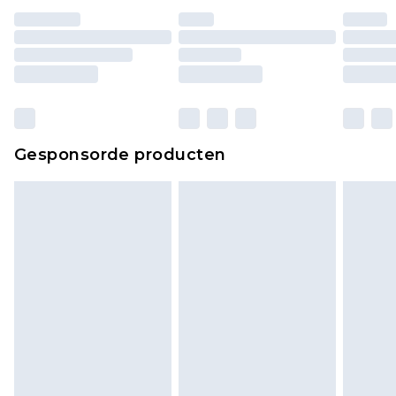
Huishoudelijke artikelen, zoals beddengoed,
matrassen, toppers en kussens, moeten
ongebruikt zijn en in de originele, ongeopende
verpakking zitten. Dit heeft geen invloed op uw
wettelijke rechten.
Klik
hier
om ons volledige retourbeleid te
Gesponsorde producten
bekijken.