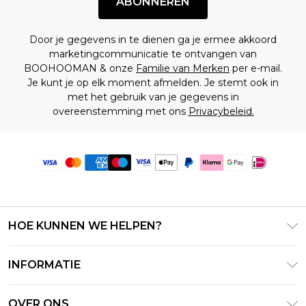
ABONNEREN
Door je gegevens in te dienen ga je ermee akkoord
marketingcommunicatie te ontvangen van
BOOHOOMAN & onze
Familie van Merken
per e-mail.
Je kunt je op elk moment afmelden. Je stemt ook in
met het gebruik van je gegevens in
overeenstemming met ons
Privacybeleid.
HOE KUNNEN WE HELPEN?
Klantenservice
INFORMATIE
Contact Opnemen
Algemene Voorwaarden – Bijgewerkt juni 2026
Retourneer uw bestelling
OVER ONS