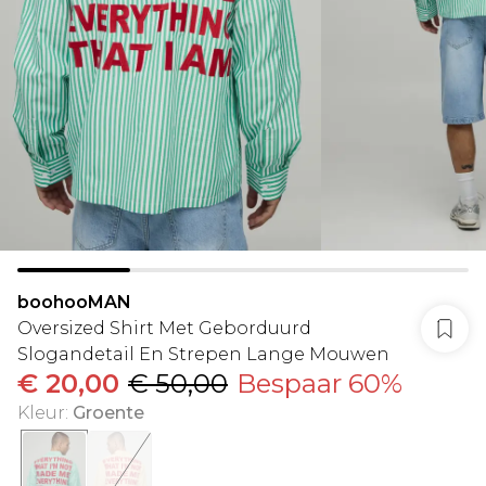
boohooMAN
Oversized Shirt Met Geborduurd
Slogandetail En Strepen Lange Mouwen
€ 20,00
€ 50,00
Bespaar 60%
Kleur
:
Groente