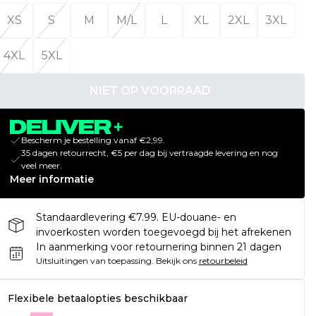
XS
S
M
M/L
L
XL
2XL
3XL
4XL
5XL
NIET OP VOORRAAD
Bescherm je bestelling vanaf €2,99.
35 dagen retourrecht, €5 per dag bij vertraagde levering en nog
veel meer.
Meer informatie
Standaardlevering €7.99. EU-douane- en
invoerkosten worden toegevoegd bij het afrekenen
In aanmerking voor retournering binnen 21 dagen
Uitsluitingen van toepassing.
Bekijk ons
retourbeleid
Flexibele betaalopties beschikbaar