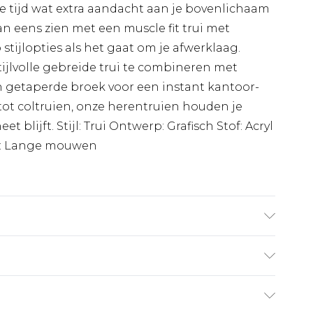
ste tijd wat extra aandacht aan je bovenlichaam
an eens zien met een muscle fit trui met
 stijlopties als het gaat om je afwerklaag.
tijlvolle gebreide trui te combineren met
 en getaperde broek voor een instant kantoor-
 tot coltruien, onze herentruien houden je
 blijft. Stijl: Trui Ontwerp: Grafisch Stof: Acryl
e: Lange mouwen
UK maat M/32.
€7.99