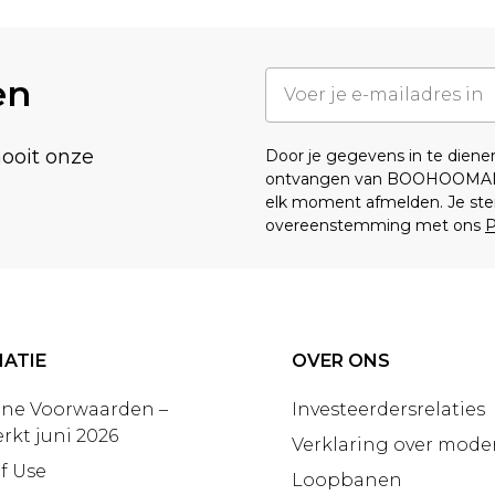
en
nooit onze
Door je gegevens in te dien
ontvangen van BOOHOOMA
elk moment afmelden. Je ste
overeenstemming met ons
P
ATIE
OVER ONS
ne Voorwaarden –
Investeerdersrelaties
rkt juni 2026
Verklaring over moder
f Use
Loopbanen