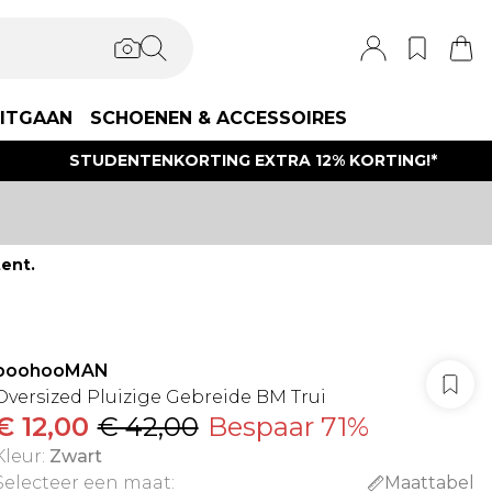
ITGAAN
SCHOENEN & ACCESSOIRES
STUDENTENKORTING EXTRA 12% KORTING!*
ent.
boohooMAN
Oversized Pluizige Gebreide BM Trui
€ 12,00
€ 42,00
Bespaar 71%
Kleur
:
Zwart
Selecteer een maat
:
Maattabel