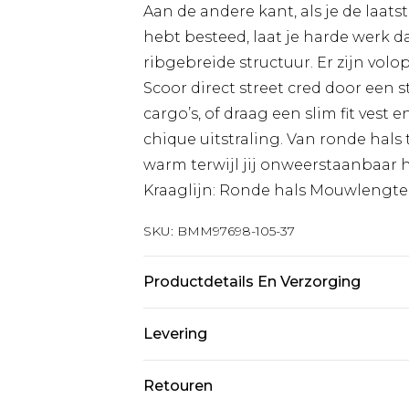
Aan de andere kant, als je de laat
hebt besteed, laat je harde werk d
ribgebreide structuur. Er zijn volop
Scoor direct street cred door een s
cargo’s, of draag een slim fit vest
chique uitstraling. Van ronde hals
warm terwijl jij onweerstaanbaar heet
Kraaglijn: Ronde hals Mouwlengt
SKU:
BMM97698-105-37
Productdetails En Verzorging
100% Acryl. Model is 6'1 en draagt 
Levering
Standaardlevering Nederland
Retouren
Tot 5 werkdagen