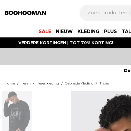
SALE
NIEUW
KLEDING
PLUS
TA
VERDERE KORTINGEN | TOT 70% KORTING!
De
Home
/
Heren
/
Herenkleding
/
Gebreide Kleding
/
Truien