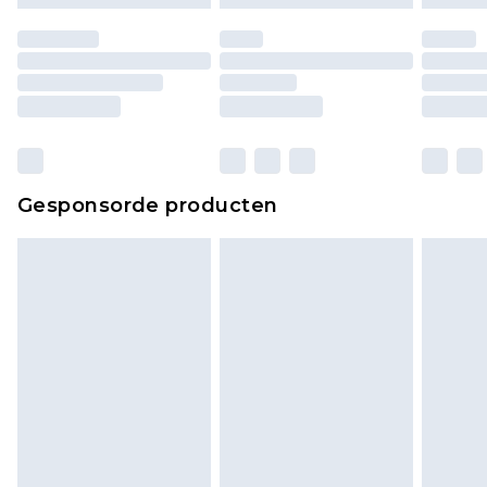
moeten ook binnenshuis worden gepast.
Huishoudelijke artikelen, zoals beddengoed,
matrassen, toppers en kussens, moeten
ongebruikt zijn en in de originele, ongeopende
verpakking zitten. Dit heeft geen invloed op uw
wettelijke rechten.
Klik
hier
om ons volledige retourbeleid te
Gesponsorde producten
bekijken.