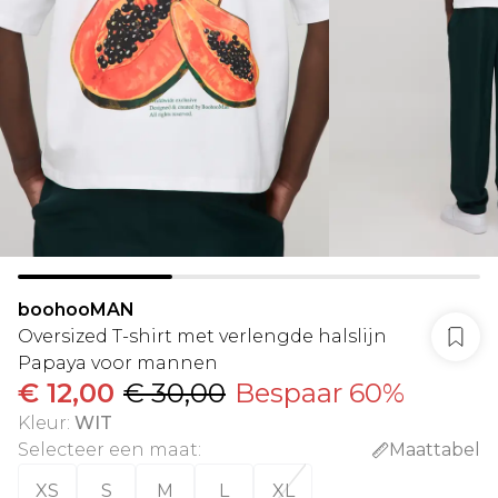
boohooMAN
Oversized T-shirt met verlengde halslijn
Papaya voor mannen
€ 12,00
€ 30,00
Bespaar 60%
Kleur
:
WIT
Selecteer een maat
:
Maattabel
XS
S
M
L
XL