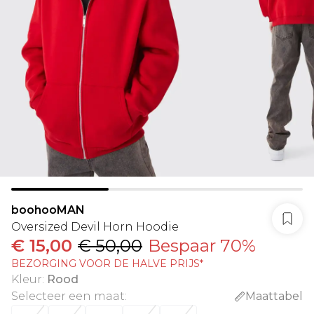
boohooMAN
Oversized Devil Horn Hoodie
€ 15,00
€ 50,00
Bespaar 70%
BEZORGING VOOR DE HALVE PRIJS*
Kleur
:
Rood
Selecteer een maat
:
Maattabel