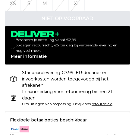
XS
S
M
L
XL
NIET OP VOORRAAD
Bescherm je bestelling vanaf €2,99.
35 dagen retourrecht, €5 per dag bij vertraagde levering en
nog veel meer.
Meer informatie
Standaardlevering €7.99. EU-douane- en
invoerkosten worden toegevoegd bij het
afrekenen
In aanmerking voor retournering binnen 21
dagen
Uitsluitingen van toepassing.
Bekijk ons
retourbeleid
Flexibele betaalopties beschikbaar