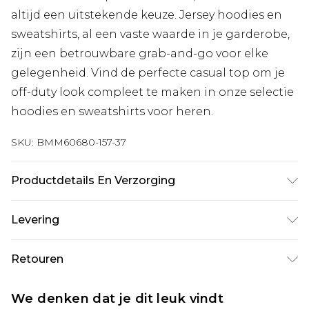
altijd een uitstekende keuze. Jersey hoodies en
sweatshirts, al een vaste waarde in je garderobe,
zijn een betrouwbare grab-and-go voor elke
gelegenheid. Vind de perfecte casual top om je
off-duty look compleet te maken in onze selectie
hoodies en sweatshirts voor heren.
SKU:
BMM60680-157-37
Productdetails En Verzorging
60% katoen en 40% polyester, model is 6'1" en
Levering
draagt maat M
Standaardlevering Nederland
€7.99
Retouren
Tot 5 werkdagen
Is er iets niet helemaal in orde? U heeft 21 dagen
Expressdienst Nederland
€17.99
We denken dat je dit leuk vindt
vanaf de dag dat u het ontvangt om iets terug te