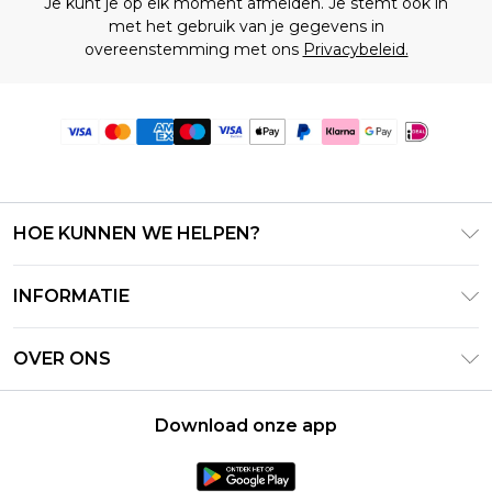
Je kunt je op elk moment afmelden. Je stemt ook in
met het gebruik van je gegevens in
overeenstemming met ons
Privacybeleid.
HOE KUNNEN WE HELPEN?
Klantenservice
INFORMATIE
Contact Opnemen
Algemene Voorwaarden – Bijgewerkt juni 2026
Retourneer uw bestelling
OVER ONS
Terms of Use
Bezorginformatie
Investeerdersrelaties
Klarna
Retourbeleid – Bijgewerkt mei 2026
Download onze app
Verklaring over moderne slavernij
PayPal
Maatgids
Loopbanen
Privacybeleid - Bijgewerkt juni 2026