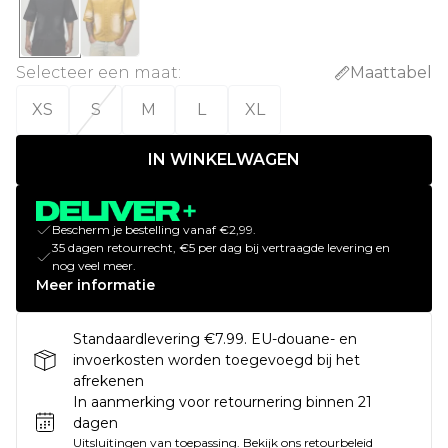
Selecteer een maat
:
Maattabel
XS
S
M
L
XL
IN WINKELWAGEN
Bescherm je bestelling vanaf €2,99.
35 dagen retourrecht, €5 per dag bij vertraagde levering en
nog veel meer.
Meer informatie
Standaardlevering €7.99. EU-douane- en
invoerkosten worden toegevoegd bij het
afrekenen
In aanmerking voor retournering binnen 21
dagen
Uitsluitingen van toepassing.
Bekijk ons
retourbeleid