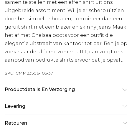
samen te stellen met een effen shirt uit ons
uitgebreide assortiment. Wil je er scherp uitzien
door het simpel te houden, combineer dan een
geruit shirt met een blazer en skinny jeans. Maak
het af met Chelsea boots voor een outfit die
elegantie uitstraalt van kantoor tot bar. Ben je op
zoek naar de ultieme zomeroutfit, dan zorgt ons
aanbod van bedrukte shirts ervoor dat je opvalt.
SKU:
CMM23506-105-37
Productdetails En Verzorging
100% katoen. Model is 1,85 m & draagt UK maat
Levering
M/32
Standaardlevering Nederland
€7.99
Retouren
Tot 5 werkdagen