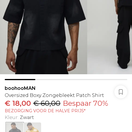
boohooMAN
Oversized Boxy Zongebleekt Patch Shirt
€ 18,00
€ 60,00
Bespaar 70%
BEZORGING VOOR DE HALVE PRIJS*
Kleur
:
Zwart