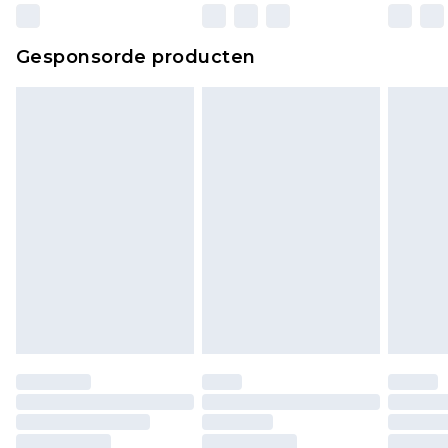
wettelijke rechten.
Klik
hier
om ons volledige retourbeleid te
Gesponsorde producten
bekijken.