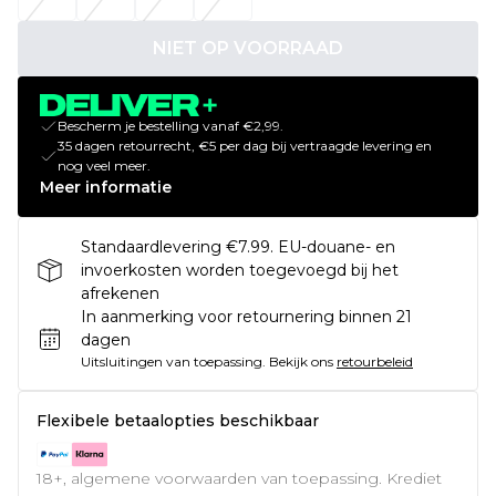
NIET OP VOORRAAD
Bescherm je bestelling vanaf €2,99.
35 dagen retourrecht, €5 per dag bij vertraagde levering en
nog veel meer.
Meer informatie
Standaardlevering €7.99. EU-douane- en
invoerkosten worden toegevoegd bij het
afrekenen
In aanmerking voor retournering binnen 21
dagen
Uitsluitingen van toepassing.
Bekijk ons
retourbeleid
Flexibele betaalopties beschikbaar
18+, algemene voorwaarden van toepassing. Krediet