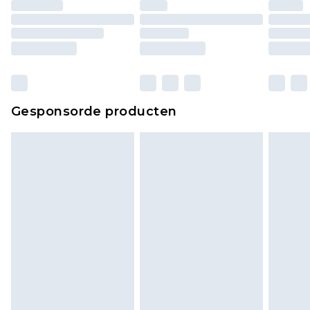
Huishoudelijke artikelen, zoals beddengoed,
matrassen, toppers en kussens, moeten
ongebruikt zijn en in de originele, ongeopende
verpakking zitten. Dit heeft geen invloed op uw
wettelijke rechten.
Klik
hier
om ons volledige retourbeleid te
Gesponsorde producten
bekijken.