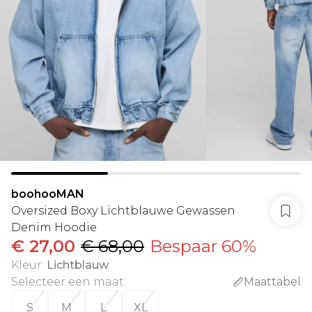
boohooMAN
Oversized Boxy Lichtblauwe Gewassen
Denim Hoodie
€ 27,00
€ 68,00
Bespaar 60%
Kleur
:
Lichtblauw
Selecteer een maat
:
Maattabel
S
M
L
XL