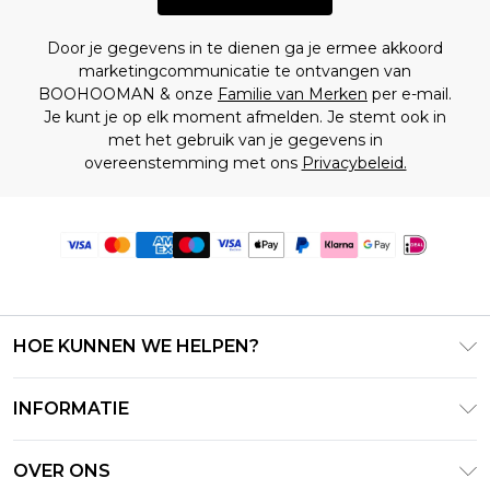
Door je gegevens in te dienen ga je ermee akkoord
marketingcommunicatie te ontvangen van
BOOHOOMAN & onze
Familie van Merken
per e-mail.
Je kunt je op elk moment afmelden. Je stemt ook in
met het gebruik van je gegevens in
overeenstemming met ons
Privacybeleid.
HOE KUNNEN WE HELPEN?
Klantenservice
INFORMATIE
Contact Opnemen
Algemene Voorwaarden – Bijgewerkt juni 2026
Retourneer uw bestelling
OVER ONS