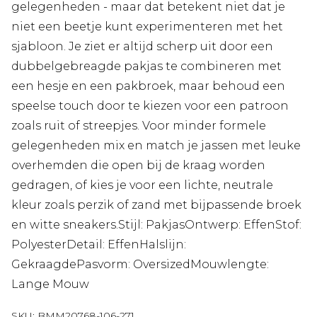
gelegenheden - maar dat betekent niet dat je
niet een beetje kunt experimenteren met het
sjabloon. Je ziet er altijd scherp uit door een
dubbelgebreagde pakjas te combineren met
een hesje en een pakbroek, maar behoud een
speelse touch door te kiezen voor een patroon
zoals ruit of streepjes. Voor minder formele
gelegenheden mix en match je jassen met leuke
overhemden die open bij de kraag worden
gedragen, of kies je voor een lichte, neutrale
kleur zoals perzik of zand met bijpassende broek
en witte sneakers.Stijl: PakjasOntwerp: EffenStof:
PolyesterDetail: EffenHalslijn:
GekraagdePasvorm: OversizedMouwlengte:
Lange Mouw
SKU:
BMM20768-106-271