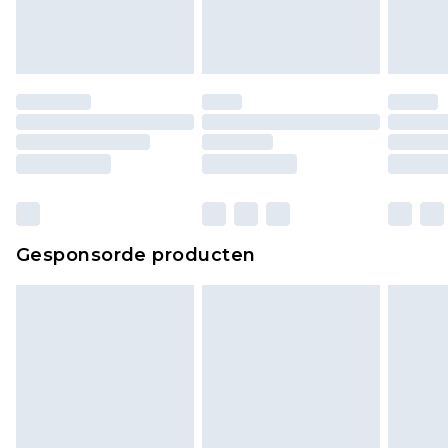
ongedragen en ongewassen zijn met de
originele labels eraan bevestigd. Schoenen
moeten ook binnenshuis worden gepast.
Huishoudelijke artikelen, zoals beddengoed,
matrassen, toppers en kussens, moeten
ongebruikt zijn en in de originele, ongeopende
verpakking zitten. Dit heeft geen invloed op uw
wettelijke rechten.
Klik
hier
om ons volledige retourbeleid te
Gesponsorde producten
bekijken.