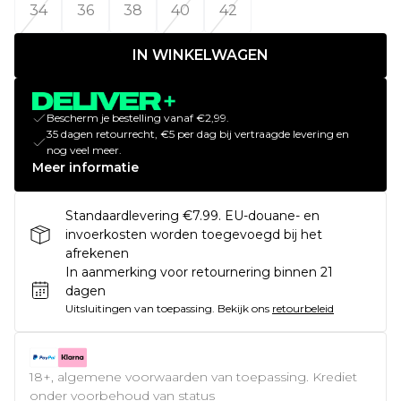
34
36
38
40
42
IN WINKELWAGEN
Bescherm je bestelling vanaf €2,99.
35 dagen retourrecht, €5 per dag bij vertraagde levering en
nog veel meer.
Meer informatie
Standaardlevering €7.99. EU-douane- en
invoerkosten worden toegevoegd bij het
afrekenen
In aanmerking voor retournering binnen 21
dagen
Uitsluitingen van toepassing.
Bekijk ons
retourbeleid
18+, algemene voorwaarden van toepassing. Krediet
onder voorbehoud van status