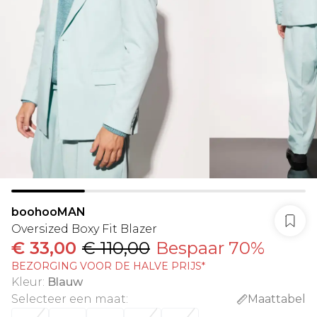
boohooMAN
Oversized Boxy Fit Blazer
€ 33,00
€ 110,00
Bespaar 70%
BEZORGING VOOR DE HALVE PRIJS*
Kleur
:
Blauw
Selecteer een maat
:
Maattabel