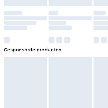
moeten ook binnenshuis worden gepast.
Huishoudelijke artikelen, zoals beddengoed,
matrassen, toppers en kussens, moeten
ongebruikt zijn en in de originele, ongeopende
verpakking zitten. Dit heeft geen invloed op uw
wettelijke rechten.
Klik
hier
om ons volledige retourbeleid te
Gesponsorde producten
bekijken.