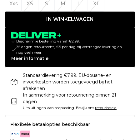
Xxs
XS
S
M
L
XL
IN WINKELWAGEN
Bescherm je bestelling vanaf €2,99.
35 dagen retourrecht, €5 per dag bij vertraagde levering en
nog veel meer.
Meer informatie
Standaardlevering €7.99. EU-douane- en
invoerkosten worden toegevoegd bij het
afrekenen
In aanmerking voor retournering binnen 21
dagen
Uitsluitingen van toepassing.
Bekijk ons
retourbeleid
Flexibele betaalopties beschikbaar