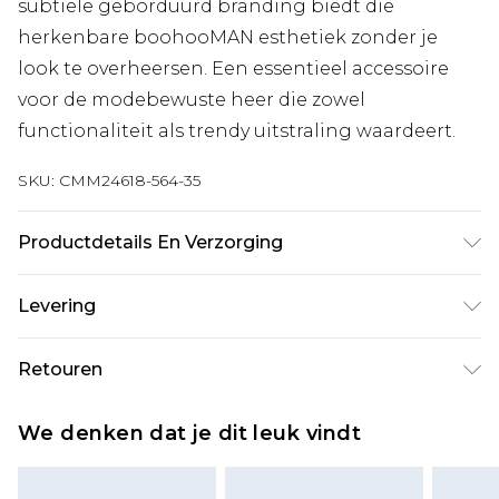
subtiele geborduurd branding biedt die
herkenbare boohooMAN esthetiek zonder je
look te overheersen. Een essentieel accessoire
voor de modebewuste heer die zowel
functionaliteit als trendy uitstraling waardeert.
SKU:
CMM24618-564-35
Productdetails En Verzorging
100% Polyester.
Levering
Standaardlevering Nederland
€7.99
Retouren
Tot 5 werkdagen
Is er iets niet helemaal in orde? U heeft 21 dagen
Expressdienst Nederland
€17.99
We denken dat je dit leuk vindt
vanaf de dag dat u het ontvangt om iets terug te
2 werkdagen.
sturen.