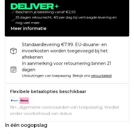
Bescherm je bestelling vanaf €2,99.
35 dagen retourrecht, €5 per dag bij vertraagde levering en
nog veel meer.
Meer informatie
Standaardlevering €7.99. EU-douane- en
invoerkosten worden toegevoegd bij het
afrekenen
In aanmerking voor retournering binnen 21
dagen
Uitsluitingen van toepassing.
Bekijk ons
retourbeleid
Flexibele betaalopties beschikbaar
18+, algemene voorwaarden van toepassing. Krediet
onder voorbehoud van status
In één oogopslag