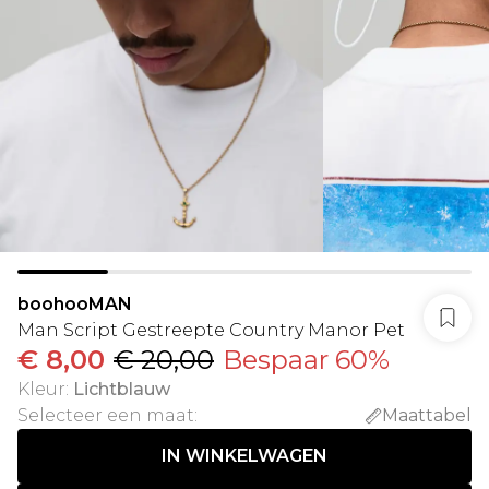
boohooMAN
Man Script Gestreepte Country Manor Pet
€ 8,00
€ 20,00
Bespaar 60%
Kleur
:
Lichtblauw
Selecteer een maat
:
Maattabel
IN WINKELWAGEN