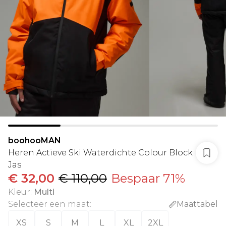
boohooMAN
Heren Actieve Ski Waterdichte Colour Block
Jas
€ 32,00
€ 110,00
Bespaar 71%
Kleur
:
Multi
Selecteer een maat
:
Maattabel
XS
S
M
L
XL
2XL