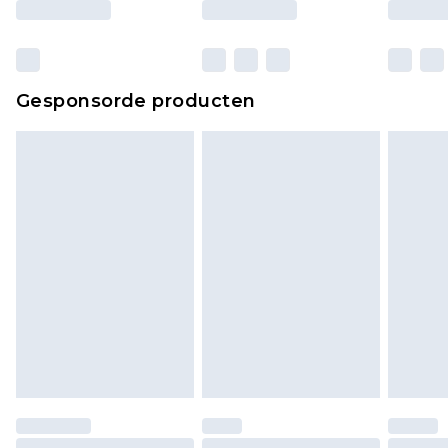
verpakking zitten. Dit heeft geen invloed op uw
wettelijke rechten.
Klik
hier
om ons volledige retourbeleid te
Gesponsorde producten
bekijken.