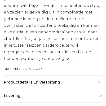
je warm wilt blijven zonder in te boeten op style,
en ze zien er geweldig uit in combinatie met
gebreide kleding en denim. Bombers en
overjassen zijn ontzettend veelzijdig en kunnen
elke outfit in een handomdraai van casual naar
chic tillen. Spijkerjassen kunnen niet ontbreken
in je tussenseizoen garderobe, terwijl
regenjassen en coach jackets de kou buiten
houden wanneer je onderweg bent.
SKU:
CMM17663-144-37
Productdetails En Verzorging
100% Polyester. Model is 1,85m & draagt maat
Levering
M/32