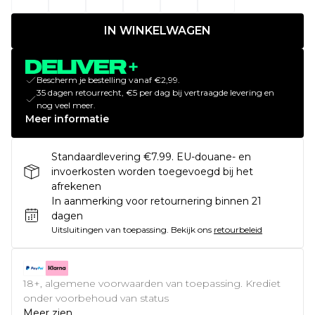
IN WINKELWAGEN
Bescherm je bestelling vanaf €2,99.
35 dagen retourrecht, €5 per dag bij vertraagde levering en
nog veel meer.
Meer informatie
Standaardlevering €7.99. EU-douane- en
invoerkosten worden toegevoegd bij het
afrekenen
In aanmerking voor retournering binnen 21
dagen
Uitsluitingen van toepassing.
Bekijk ons
retourbeleid
18+, algemene voorwaarden van toepassing. Krediet
onder voorbehoud van status
Meer zien