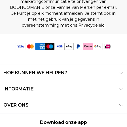
marketingcommunicatie te ontvangen van
BOOHOOMAN & onze
Familie van Merken
per e-mail.
Je kunt je op elk moment afmelden. Je stemt ook in
met het gebruik van je gegevens in
overeenstemming met ons
Privacybeleid.
HOE KUNNEN WE HELPEN?
Klantenservice
INFORMATIE
Contact Opnemen
Algemene Voorwaarden – Bijgewerkt juni 2026
Retourneer uw bestelling
OVER ONS
Terms of Use
Bezorginformatie
Investeerdersrelaties
Klarna
Retourbeleid – Bijgewerkt mei 2026
Download onze app
Verklaring over moderne slavernij