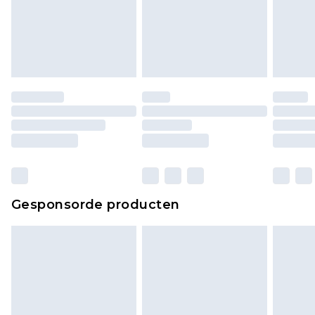
Schoenen en/of kledingstukken moeten
ongedragen en ongewassen zijn met de
originele labels eraan bevestigd. Schoenen
moeten ook binnenshuis worden gepast.
Huishoudelijke artikelen, zoals beddengoed,
matrassen, toppers en kussens, moeten
ongebruikt zijn en in de originele, ongeopende
verpakking zitten. Dit heeft geen invloed op uw
wettelijke rechten.
Klik
hier
om ons volledige retourbeleid te
Gesponsorde producten
bekijken.