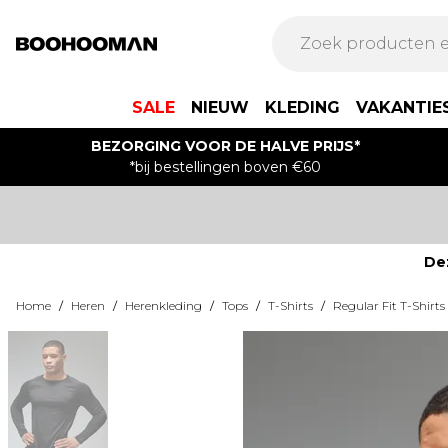
SALE
NIEUW
KLEDING
VAKANTIE
BEZORGING VOOR DE HALVE PRIJS*
*bij bestellingen boven €60
De
Home
/
Heren
/
Herenkleding
/
Tops
/
T-Shirts
/
Regular Fit T-Shirts