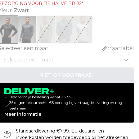
BEZORGING VOOR DE HALVE PRIJS*
Kleur
:
Zwart
Selecteer een maat
:
Maattabel
NIET OP VOORRAAD
Bescherm je bestelling vanaf €2,99.
35 dagen retourrecht, €5 per dag bij vertraagde levering en nog
veel meer.
Meer informatie
Standaardlevering €7.99. EU-douane- en
invoerkosten worden toegevoegd bij het afrekenen