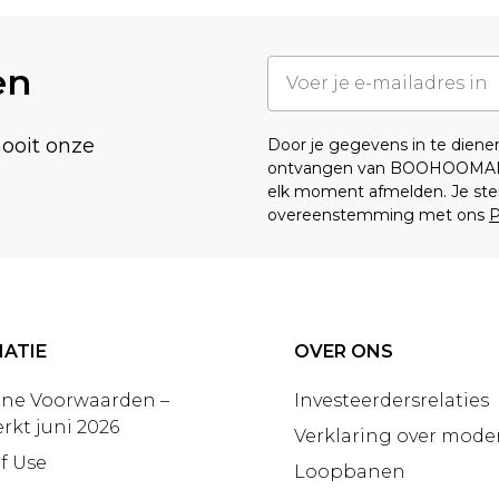
en
nooit onze
Door je gegevens in te dien
ontvangen van BOOHOOMA
elk moment afmelden. Je ste
overeenstemming met ons
P
ATIE
OVER ONS
ne Voorwaarden –
Investeerdersrelaties
rkt juni 2026
Verklaring over moder
f Use
Loopbanen