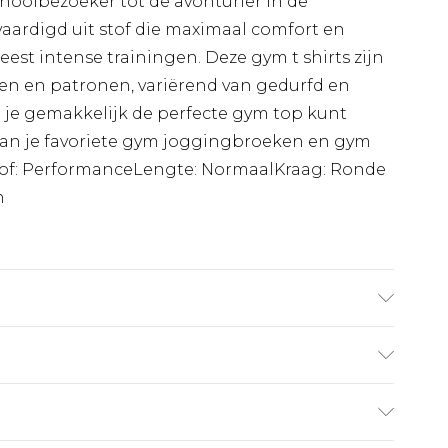
hoolbezoeker tot de avonturier in de
rvaardigd uit stof die maximaal comfort en
eest intense trainingen. Deze gym t shirts zijn
ren en patronen, variërend van gedurfd en
t je gemakkelijk de perfecte gym top kunt
an je favoriete gym joggingbroeken en gym
rtStof: PerformanceLengte: NormaalKraag: Ronde
n
 is 1,85 m en draagt UK maat M/32
€7.99