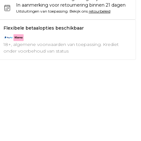
In aanmerking voor retournering binnen 21 dagen
Uitsluitingen van toepassing.
Bekijk ons
retourbeleid
Flexibele betaalopties beschikbaar
18+, algemene voorwaarden van toepassing. Krediet
onder voorbehoud van status