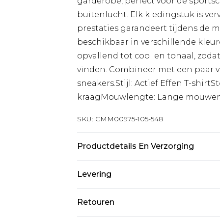
garderobe, perfect voor de sportsc
buitenlucht. Elk kledingstuk is ve
prestaties garandeert tijdens de m
beschikbaar in verschillende kleu
opvallend tot cool en tonaal, zoda
vinden. Combineer met een paar v
sneakers.Stijl: Actief Effen T-shi
kraagMouwlengte: Lange mouwe
SKU:
CMM00975-105-548
Productdetails En Verzorging
90% Polyester, 10% Elastaan. Model
Levering
Standaardlevering Nederland
Retouren
Tot 5 werkdagen