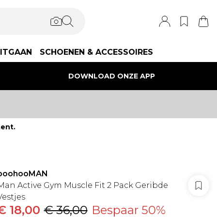
ITGAAN
SCHOENEN & ACCESSOIRES
DOWNLOAD ONZE APP
ent.
boohooMAN
Man Active Gym Muscle Fit 2 Pack Geribde
Vestjes
€ 18,00
€ 36,00
Bespaar 50%