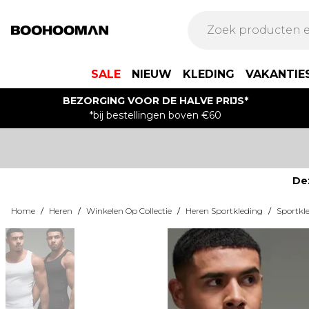
SALE
NIEUW
KLEDING
VAKANTIE
BEZORGING VOOR DE HALVE PRIJS*
*bij bestellingen boven €60
De
Home
/
Heren
/
Winkelen Op Collectie
/
Heren Sportkleding
/
Sportkl