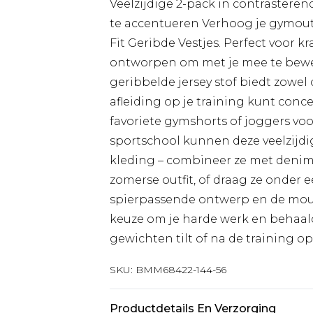
Veelzijdige 2-pack in contrasteren
te accentueren Verhoog je gymou
Fit Geribde Vestjes. Perfect voor kr
ontworpen om met je mee te beweg
geribbelde jersey stof biedt zowel co
afleiding op je training kunt conc
favoriete gymshorts of joggers vo
sportschool kunnen deze veelzijdi
kleding – combineer ze met denim
zomerse outfit, of draag ze onder e
spierpassende ontwerp en de mouw
keuze om je harde werk en behaalde
gewichten tilt of na de training o
SKU:
BMM68422-144-56
Productdetails En Verzorging