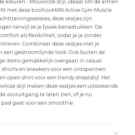
de kleuren - Mouwloze stijl, ideaal om de armen
tfit met deze boohooMAN Active Gym Muscle
achttrainingssessies, deze vestjes zijn
en terwijl ze je fysiek benadrukken. De
mfort als flexibiliteit, zodat je je zonder
entreren. Combineer deze vestjes met je
or een gestroomlijnde look. Ook buiten de
ge items gemakkelijk overgaan in casual
 shorts en sneakers voor een ontspannen
en open shirt voor een trendy straatstijl. Het
loze stijl maken deze vestjes een uitstekende
 vooruitgang te laten zien, of je nu
p pad gaat voor een smoothie.