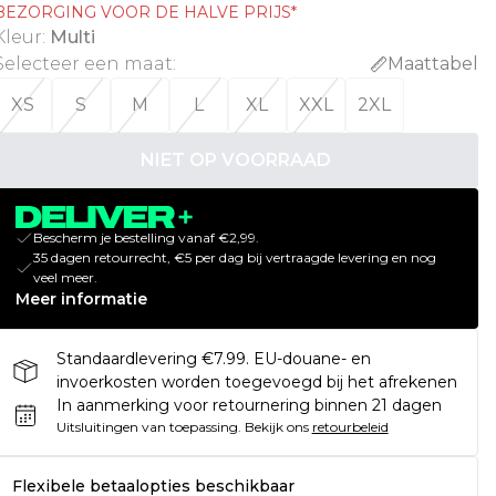
BEZORGING VOOR DE HALVE PRIJS*
Kleur
:
Multi
Selecteer een maat
:
Maattabel
XS
S
M
L
XL
XXL
2XL
NIET OP VOORRAAD
Bescherm je bestelling vanaf €2,99.
35 dagen retourrecht, €5 per dag bij vertraagde levering en nog
veel meer.
Meer informatie
Standaardlevering €7.99. EU-douane- en
invoerkosten worden toegevoegd bij het afrekenen
In aanmerking voor retournering binnen 21 dagen
Uitsluitingen van toepassing.
Bekijk ons
retourbeleid
Flexibele betaalopties beschikbaar