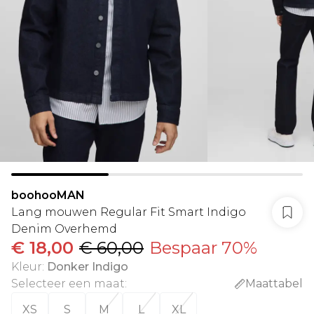
boohooMAN
Lang mouwen Regular Fit Smart Indigo
Denim Overhemd
€ 18,00
€ 60,00
Bespaar 70%
Kleur
:
Donker Indigo
Selecteer een maat
:
Maattabel
XS
S
M
L
XL