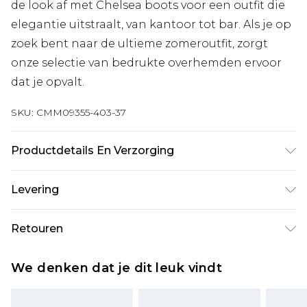
de look af met Chelsea boots voor een outfit die
elegantie uitstraalt, van kantoor tot bar. Als je op
zoek bent naar de ultieme zomeroutfit, zorgt
onze selectie van bedrukte overhemden ervoor
dat je opvalt.
SKU:
CMM09355-403-37
Productdetails En Verzorging
100% katoen. Het model is 6'1 & draagt UK maat
Levering
M/32
Standaardlevering Nederland
€7.99
Retouren
Tot 5 werkdagen
Is er iets niet helemaal in orde? U heeft 21 dagen
Expressdienst Nederland
€17.99
We denken dat je dit leuk vindt
vanaf de dag dat u het ontvangt om iets terug te
2 werkdagen.
sturen.