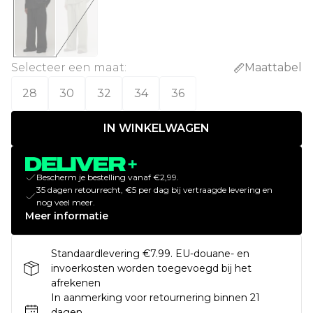
Selecteer een maat
:
Maattabel
28
30
32
34
36
IN WINKELWAGEN
Bescherm je bestelling vanaf €2,99.
35 dagen retourrecht, €5 per dag bij vertraagde levering en
nog veel meer.
Meer informatie
Standaardlevering €7.99. EU-douane- en
invoerkosten worden toegevoegd bij het
afrekenen
In aanmerking voor retournering binnen 21
dagen