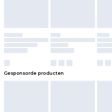
Schoenen en/of kledingstukken moeten
ongedragen en ongewassen zijn met de
originele labels eraan bevestigd. Schoenen
moeten ook binnenshuis worden gepast.
Huishoudelijke artikelen, zoals beddengoed,
matrassen, toppers en kussens, moeten
ongebruikt zijn en in de originele, ongeopende
verpakking zitten. Dit heeft geen invloed op uw
wettelijke rechten.
Klik
hier
om ons volledige retourbeleid te
Gesponsorde producten
bekijken.