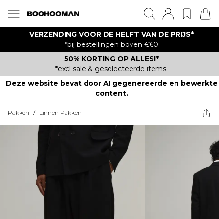
VERZENDING VOOR DE HELFT VAN DE PRIJS*
*bij bestellingen boven €60
50% KORTING OP ALLES!*
*excl sale & geselecteerde items.
Deze website bevat door AI gegenereerde en bewerkte
content.
Pakken
/
Linnen Pakken