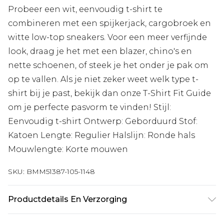
Probeer een wit, eenvoudig t-shirt te
combineren met een spijkerjack, cargobroek en
witte low-top sneakers. Voor een meer verfijnde
look, draag je het met een blazer, chino's en
nette schoenen, of steek je het onder je pak om
op te vallen. Als je niet zeker weet welk type t-
shirt bij je past, bekijk dan onze T-Shirt Fit Guide
om je perfecte pasvorm te vinden! Stijl:
Eenvoudig t-shirt Ontwerp: Geborduurd Stof:
Katoen Lengte: Regulier Halslijn: Ronde hals
Mouwlengte: Korte mouwen
SKU:
BMM51387-105-1148
Productdetails En Verzorging
100% katoen. Het model is 6'1" en draagt maat M.