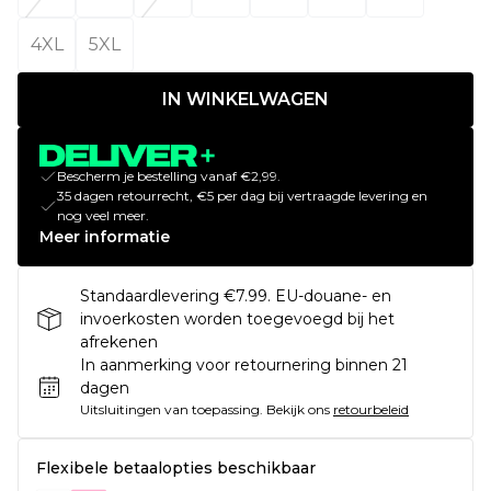
4XL
5XL
IN WINKELWAGEN
Bescherm je bestelling vanaf €2,99.
35 dagen retourrecht, €5 per dag bij vertraagde levering en
nog veel meer.
Meer informatie
Standaardlevering €7.99. EU-douane- en
invoerkosten worden toegevoegd bij het
afrekenen
In aanmerking voor retournering binnen 21
dagen
Uitsluitingen van toepassing.
Bekijk ons
retourbeleid
Flexibele betaalopties beschikbaar