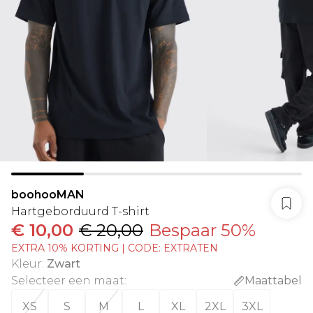
boohooMAN
Hartgeborduurd T-shirt
€ 10,00
€ 20,00
Bespaar 50%
EXTRA 10% KORTING | CODE: EXTRATEN
Kleur
:
Zwart
Selecteer een maat
:
Maattabel
XS
S
M
L
XL
2XL
3XL