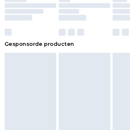
matrassen, toppers en kussens, moeten
ongebruikt zijn en in de originele, ongeopende
verpakking zitten. Dit heeft geen invloed op uw
wettelijke rechten.
Klik
hier
om ons volledige retourbeleid te
Gesponsorde producten
bekijken.