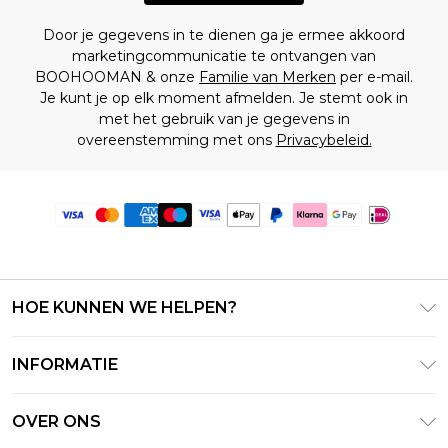
Door je gegevens in te dienen ga je ermee akkoord
marketingcommunicatie te ontvangen van
BOOHOOMAN & onze
Familie van Merken
per e-mail.
Je kunt je op elk moment afmelden. Je stemt ook in
met het gebruik van je gegevens in
overeenstemming met ons
Privacybeleid.
HOE KUNNEN WE HELPEN?
Klantenservice
INFORMATIE
Contact Opnemen
Algemene Voorwaarden – Bijgewerkt juni 2026
Retourneer uw bestelling
OVER ONS
Terms of Use
Bezorginformatie