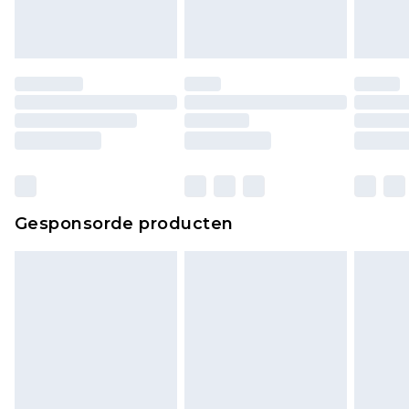
ongedragen en ongewassen zijn met de
originele labels eraan bevestigd. Schoenen
moeten ook binnenshuis worden gepast.
Huishoudelijke artikelen, zoals beddengoed,
matrassen, toppers en kussens, moeten
ongebruikt zijn en in de originele, ongeopende
verpakking zitten. Dit heeft geen invloed op uw
wettelijke rechten.
Klik
hier
om ons volledige retourbeleid te
Gesponsorde producten
bekijken.