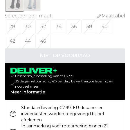
Selecteer een maat
:
Maattabel
28
30
32
34
36
38
40
42
44
46
NIET OP VOORRAAD
Bescherm je bestelling vanaf €2,99.
35 dagen retourrecht, €5 per dag bij vertraagde levering en
nog veel meer.
Meer informatie
Standaardlevering €7.99. EU-douane- en
invoerkosten worden toegevoegd bij het
afrekenen
In aanmerking voor retournering binnen 21