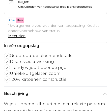
dagen
Uitsluitingen van toepassing.
Bekijk ons
retourbeleid
18+, algemene voorwaarden van toepassing. Krediet
onder voorbehoud van status
Meer zien
In één oogopslag
Geborduurde bloemendetails
Distressed afwerking
Trendy wijduitlopende pijp
Unieke uitgelaten zoom
100% katoenen constructie
Beschrijving
Wijduitlopend silhouet met een relaxte pasvorm
over de dij die vanaf de knie naar beneden