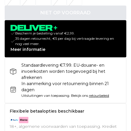
NIET OP VOORRAAD
Bescherm je bestelling vanaf €2,99.
35 dagen retourrecht, €5 per dag bij vertraagde levering en
nog veel meer.
Meer informatie
Standaardlevering €7.99. EU-douane- en
invoerkosten worden toegevoegd bij het
afrekenen
In aanmerking voor retournering binnen 21
dagen
Uitsluitingen van toepassing.
Bekijk ons
retourbeleid
Flexibele betaalopties beschikbaar
18+, algemene voorwaarden van toepassing. Krediet