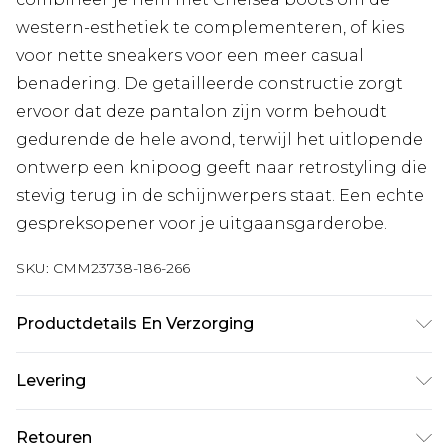
western-esthetiek te complementeren, of kies
voor nette sneakers voor een meer casual
benadering. De getailleerde constructie zorgt
ervoor dat deze pantalon zijn vorm behoudt
gedurende de hele avond, terwijl het uitlopende
ontwerp een knipoog geeft naar retrostyling die
stevig terug in de schijnwerpers staat. Een echte
gespreksopener voor je uitgaansgarderobe.
SKU:
CMM23738-186-266
Productdetails En Verzorging
97% polyester, 3% elastaan. Model is 1,85 m &
Levering
draagt UK maat M/38
Standaardlevering Nederland
€7.99
Retouren