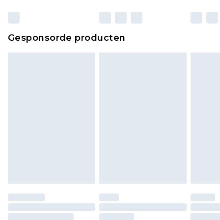
verpakking zitten. Dit heeft geen invloed op uw
wettelijke rechten.
Klik
hier
om ons volledige retourbeleid te
Gesponsorde producten
bekijken.