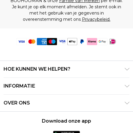
BOOHOOMAN & onze
Familie van Merken
per e-mail.
Je kunt je op elk moment afmelden. Je stemt ook in
met het gebruik van je gegevens in
overeenstemming met ons
Privacybeleid.
HOE KUNNEN WE HELPEN?
Klantenservice
INFORMATIE
Contact Opnemen
Algemene Voorwaarden – Bijgewerkt juni 2026
Retourneer uw bestelling
OVER ONS
Terms of Use
Bezorginformatie
Investeerdersrelaties
Klarna
Retourbeleid – Bijgewerkt mei 2026
Download onze app
Verklaring over moderne slavernij
PayPal
Maatgids