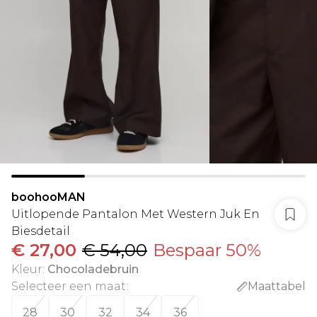
boohooMAN
Uitlopende Pantalon Met Western Juk En
Biesdetail
€ 27,00
€ 54,00
Bespaar 50%
Kleur
:
Chocoladebruin
Selecteer een maat
:
Maattabel
28
30
32
34
36