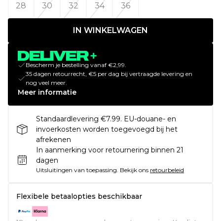
28
30
32
34
36
IN WINKELWAGEN
Bescherm je bestelling vanaf €2,99.
35 dagen retourrecht, €5 per dag bij vertraagde levering en
nog veel meer.
Meer informatie
Standaardlevering €7.99. EU-douane- en
invoerkosten worden toegevoegd bij het
afrekenen
In aanmerking voor retournering binnen 21
dagen
Uitsluitingen van toepassing.
Bekijk ons
retourbeleid
Flexibele betaalopties beschikbaar