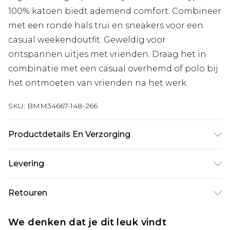
100% katoen biedt ademend comfort. Combineer
met een ronde hals trui en sneakers voor een
casual weekendoutfit. Geweldig voor
ontspannen uitjes met vrienden. Draag het in
combinatie met een casual overhemd of polo bij
het ontmoeten van vrienden na het werk.
SKU:
BMM34667-148-266
Productdetails En Verzorging
100% katoen. Model is 6'1 en draagt UK maat M/32
Levering
Standaardlevering Nederland
€7.99
Retouren
Tot 5 werkdagen
Is er iets niet helemaal in orde? U heeft 21 dagen
Expressdienst Nederland
€17.99
We denken dat je dit leuk vindt
vanaf de dag dat u het ontvangt om iets terug te