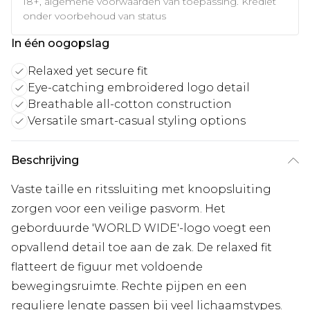
18+, algemene voorwaarden van toepassing. Krediet
onder voorbehoud van status
In één oogopslag
Relaxed yet secure fit
Eye-catching embroidered logo detail
Breathable all-cotton construction
Versatile smart-casual styling options
Beschrijving
Vaste taille en ritssluiting met knoopsluiting
zorgen voor een veilige pasvorm. Het
geborduurde 'WORLD WIDE'-logo voegt een
opvallend detail toe aan de zak. De relaxed fit
flatteert de figuur met voldoende
bewegingsruimte. Rechte pijpen en een
reguliere lengte passen bij veel lichaamstypes.