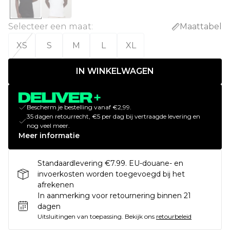
Selecteer een maat
:
Maattabel
XS
S
M
L
XL
IN WINKELWAGEN
Bescherm je bestelling vanaf €2,99.
35 dagen retourrecht, €5 per dag bij vertraagde levering en
nog veel meer.
Meer informatie
Standaardlevering €7.99. EU-douane- en
invoerkosten worden toegevoegd bij het
afrekenen
In aanmerking voor retournering binnen 21
dagen
Uitsluitingen van toepassing.
Bekijk ons
retourbeleid