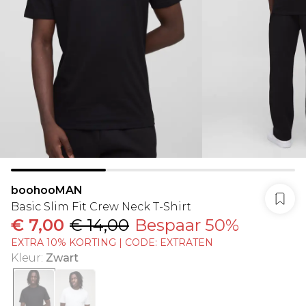
boohooMAN
Basic Slim Fit Crew Neck T-Shirt
€ 7,00
€ 14,00
Bespaar 50%
EXTRA 10% KORTING | CODE: EXTRATEN
Kleur
:
Zwart