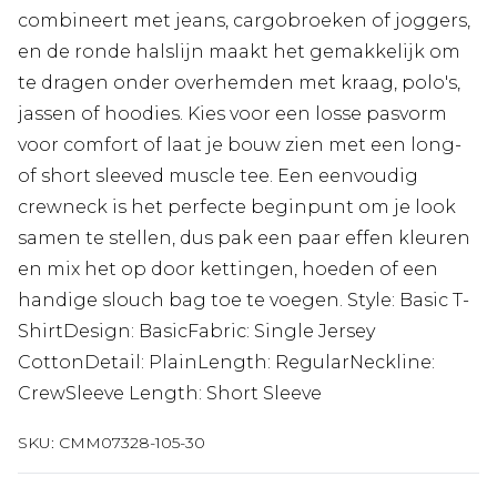
combineert met jeans, cargobroeken of joggers,
en de ronde halslijn maakt het gemakkelijk om
te dragen onder overhemden met kraag, polo's,
jassen of hoodies. Kies voor een losse pasvorm
voor comfort of laat je bouw zien met een long-
of short sleeved muscle tee. Een eenvoudig
crewneck is het perfecte beginpunt om je look
samen te stellen, dus pak een paar effen kleuren
en mix het op door kettingen, hoeden of een
handige slouch bag toe te voegen. Style: Basic T-
ShirtDesign: BasicFabric: Single Jersey
CottonDetail: PlainLength: RegularNeckline:
CrewSleeve Length: Short Sleeve
SKU:
CMM07328-105-30