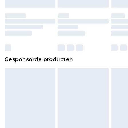
moeten ook binnenshuis worden gepast.
Huishoudelijke artikelen, zoals beddengoed,
matrassen, toppers en kussens, moeten
ongebruikt zijn en in de originele, ongeopende
verpakking zitten. Dit heeft geen invloed op uw
wettelijke rechten.
Klik
hier
om ons volledige retourbeleid te
Gesponsorde producten
bekijken.