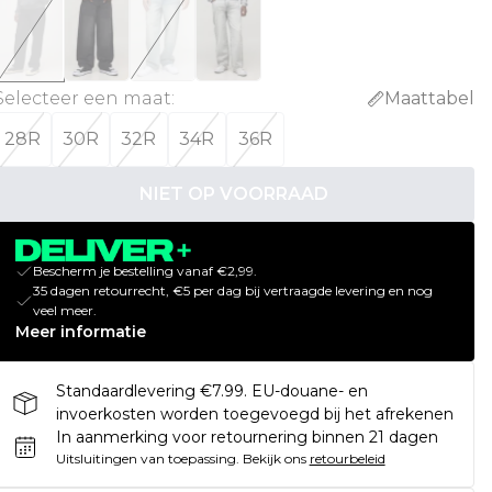
Selecteer een maat
:
Maattabel
28R
30R
32R
34R
36R
NIET OP VOORRAAD
Bescherm je bestelling vanaf €2,99.
35 dagen retourrecht, €5 per dag bij vertraagde levering en nog
veel meer.
Meer informatie
Standaardlevering €7.99. EU-douane- en
invoerkosten worden toegevoegd bij het afrekenen
In aanmerking voor retournering binnen 21 dagen
Uitsluitingen van toepassing.
Bekijk ons
retourbeleid