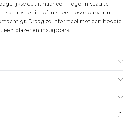
dagelijkse outfit naar een hoger niveau te
aan skinny denim of juist een losse pasvorm,
 bemachtigt. Draag ze informeel met een hoodie
et een blazer en instappers.
gt UK maat M/32
€7.99
 heeft 21 dagen vanaf de dag dat u het ontvangt
€17.99
es aanbieden voor modieuze gezichtsmaskers,
de eu worden door boohooman betaald.
eeltjes, en badkleding of lingerie als de