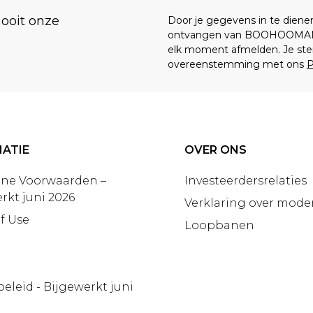
nooit onze
Door je gegevens in te dien
ontvangen van BOOHOOMA
elk moment afmelden. Je ste
overeenstemming met ons
P
ATIE
OVER ONS
ne Voorwaarden –
Investeerdersrelaties
rkt juni 2026
Verklaring over moder
f Use
Loopbanen
beleid - Bijgewerkt juni