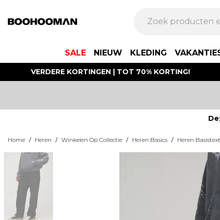
SALE
NIEUW
KLEDING
VAKANTIE
VERDERE KORTINGEN | TOT 70% KORTING!
De
Home
/
Heren
/
Winkelen Op Collectie
/
Heren Basics
/
Heren Basistext