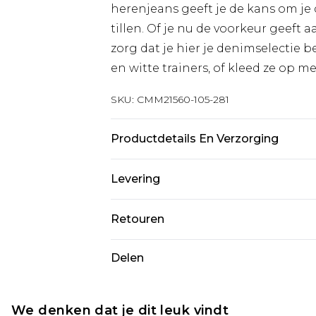
herenjeans geeft je de kans om je 
tillen. Of je nu de voorkeur geeft 
zorg dat je hier je denimselectie
en witte trainers, of kleed ze op m
SKU:
CMM21560-105-281
Productdetails En Verzorging
100% katoen. Model is 6'1 en draa
Levering
Standaardlevering Nederland
Retouren
Tot 5 werkdagen
Is er iets niet helemaal in orde? U
Delen
Expressdienst Nederland
om iets terug te sturen.
2 werkdagen.
Let op, we kunnen geen restituti
Alle belastingen en btw binnen 
cosmetica, piercingsieraden, sekssp
We denken dat je dit leuk vindt