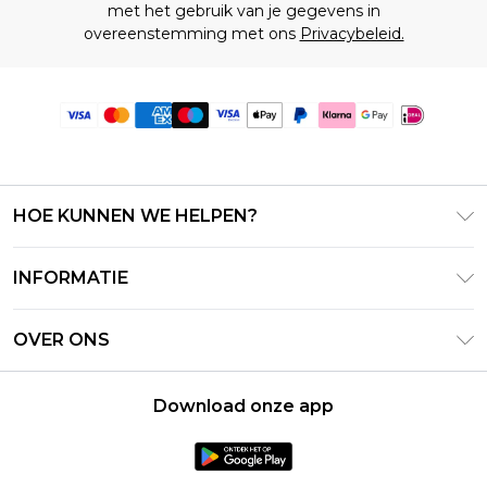
met het gebruik van je gegevens in
overeenstemming met ons
Privacybeleid.
HOE KUNNEN WE HELPEN?
Klantenservice
INFORMATIE
Contact Opnemen
Algemene Voorwaarden – Bijgewerkt juni 2026
Retourneer uw bestelling
OVER ONS
Terms of Use
Bezorginformatie
Investeerdersrelaties
Klarna
Retourbeleid – Bijgewerkt mei 2026
Download onze app
Verklaring over moderne slavernij
PayPal
Maatgids
Loopbanen
Privacybeleid - Bijgewerkt juni 2026