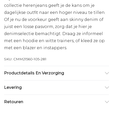
collectie herenjeans geeft je de kans om je
dagelijkse outfit naar een hoger niveau te tillen.
Of je nu de voorkeur geeft aan skinny denim of
juist een losse pasvorm, zorg dat je hier je
denimselectie bemachtigt. Draag ze informeel
met een hoodie en witte trainers, of kleed ze op
met een blazer en instappers.
SKU:
CMM21560-105-281
Productdetails En Verzorging
100% katoen. Model is 6'1 en draagt UK maat M/32
Levering
Standaardlevering Nederland
€7.99
Retouren
Tot 5 werkdagen
Is er iets niet helemaal in orde? U heeft 21 dagen