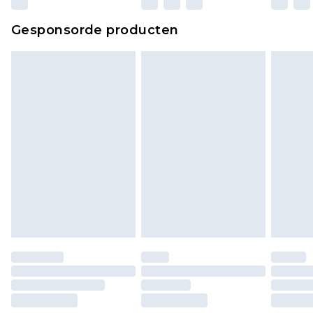
Klik
hier
om ons volledige retourbeleid te
Gesponsorde producten
bekijken.