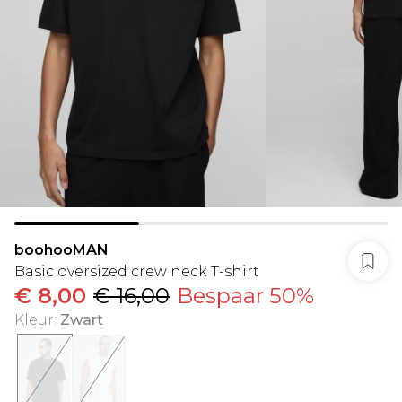
boohooMAN
Basic oversized crew neck T-shirt
€ 8,00
€ 16,00
Bespaar 50%
Kleur
:
Zwart