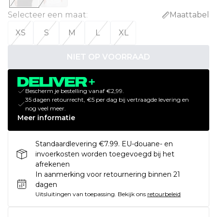
Selecteer een maat
:
Maattabel
XS
S
M
L
XL
NIET OP VOORRAAD
Bescherm je bestelling vanaf €2,99.
35 dagen retourrecht, €5 per dag bij vertraagde levering en
nog veel meer.
Meer informatie
Standaardlevering €7.99. EU-douane- en
invoerkosten worden toegevoegd bij het
afrekenen
In aanmerking voor retournering binnen 21
dagen
Uitsluitingen van toepassing.
Bekijk ons
retourbeleid