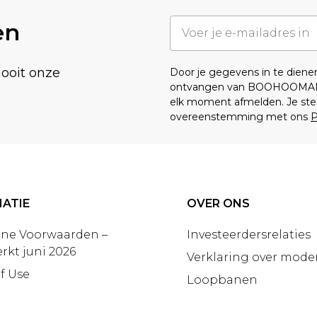
en
nooit onze
Door je gegevens in te dien
ontvangen van BOOHOOMA
elk moment afmelden. Je ste
overeenstemming met ons
P
ATIE
OVER ONS
ne Voorwaarden –
Investeerdersrelaties
rkt juni 2026
Verklaring over moder
f Use
Loopbanen