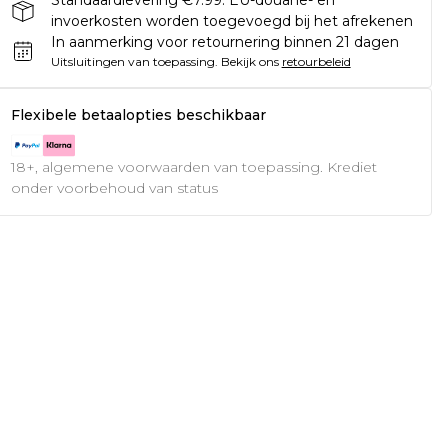
invoerkosten worden toegevoegd bij het afrekenen
In aanmerking voor retournering binnen 21 dagen
Uitsluitingen van toepassing.
Bekijk ons
retourbeleid
Flexibele betaalopties beschikbaar
18+, algemene voorwaarden van toepassing. Krediet
onder voorbehoud van status