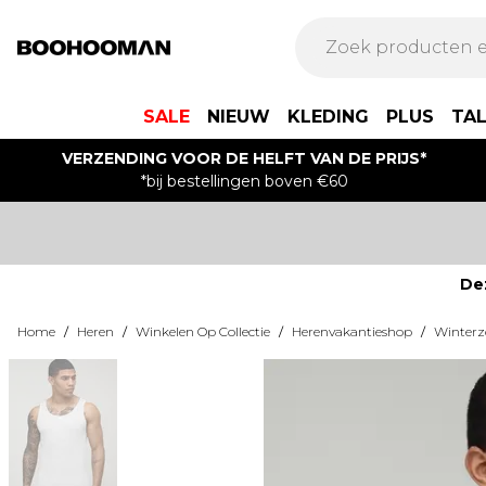
SALE
NIEUW
KLEDING
PLUS
TA
VERZENDING VOOR DE HELFT VAN DE PRIJS*
*bij bestellingen boven €60
De
Home
/
Heren
/
Winkelen Op Collectie
/
Herenvakantieshop
/
Winter