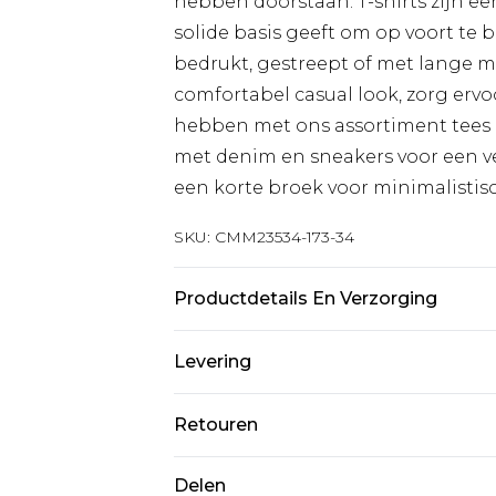
hebben doorstaan. T-shirts zijn ee
solide basis geeft om op voort te b
bedrukt, gestreept of met lange mo
comfortabel casual look, zorg ervoo
hebben met ons assortiment tees 
met denim en sneakers voor een vee
een korte broek voor minimalistisc
SKU:
CMM23534-173-34
Productdetails En Verzorging
95% katoen, 5% elastaan. Model is 
Levering
Standaardlevering Nederland
Retouren
Tot 5 werkdagen
Is er iets niet helemaal in orde? U
Delen
Expressdienst Nederland