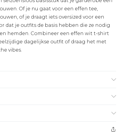
n seizoensloos basisstuk dat je garderobe een
ouwen. Of je nu gaat voor een effen tee,
uwen, of je draagt iets oversized voor een
r dat je outfits de basis hebben die ze nodig
en hemden. Combineer een effen wit t-shirt
lzijdige dagelijkse outfit of draag het met
he vibes.
1,85 m & draagt UK maat M/32
€7.99
 heeft 21 dagen vanaf de dag dat u het ontvangt
€17.99