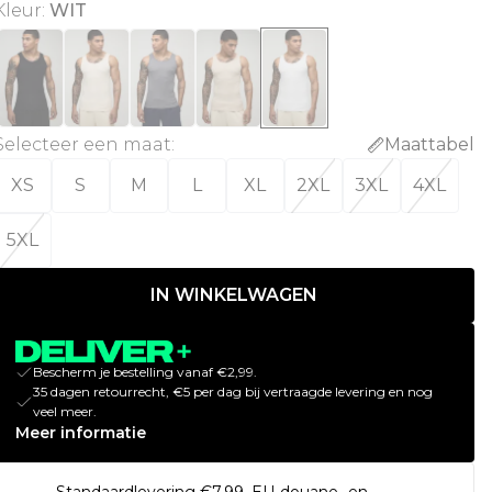
Kleur
:
WIT
Selecteer een maat
:
Maattabel
XS
S
M
L
XL
2XL
3XL
4XL
5XL
IN WINKELWAGEN
Bescherm je bestelling vanaf €2,99.
35 dagen retourrecht, €5 per dag bij vertraagde levering en nog
veel meer.
Meer informatie
Standaardlevering €7.99. EU-douane- en