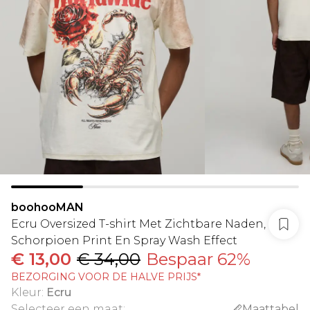
boohooMAN
Ecru Oversized T-shirt Met Zichtbare Naden,
Schorpioen Print En Spray Wash Effect
€ 13,00
€ 34,00
Bespaar 62%
BEZORGING VOOR DE HALVE PRIJS*
Kleur
:
Ecru
Selecteer een maat
:
Maattabel