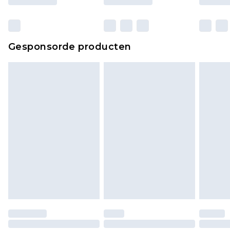
verpakking zitten. Dit heeft geen invloed op uw
wettelijke rechten.
Klik
hier
om ons volledige retourbeleid te
Gesponsorde producten
bekijken.