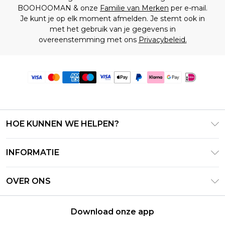
BOOHOOMAN & onze
Familie van Merken
per e-mail.
Je kunt je op elk moment afmelden. Je stemt ook in
met het gebruik van je gegevens in
overeenstemming met ons
Privacybeleid.
HOE KUNNEN WE HELPEN?
Klantenservice
INFORMATIE
Contact Opnemen
Algemene Voorwaarden – Bijgewerkt juni 2026
Retourneer uw bestelling
OVER ONS
Terms of Use
Bezorginformatie
Investeerdersrelaties
Klarna
Retourbeleid – Bijgewerkt mei 2026
Download onze app
Verklaring over moderne slavernij
PayPal