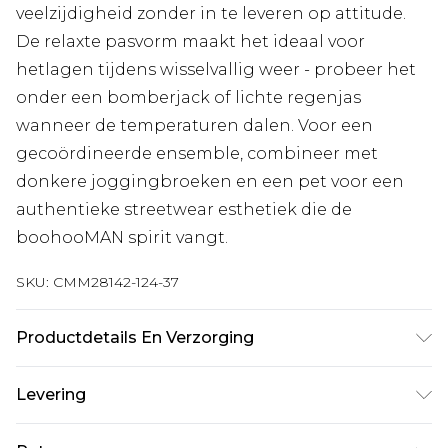
veelzijdigheid zonder in te leveren op attitude.
De relaxte pasvorm maakt het ideaal voor
hetlagen tijdens wisselvallig weer - probeer het
onder een bomberjack of lichte regenjas
wanneer de temperaturen dalen. Voor een
gecoördineerde ensemble, combineer met
donkere joggingbroeken en een pet voor een
authentieke streetwear esthetiek die de
boohooMAN spirit vangt.
SKU:
CMM28142-124-37
Productdetails En Verzorging
100% katoen. Model is 1,85 m & draagt UK maat
Levering
M/32
Standaardlevering Nederland
€7.99