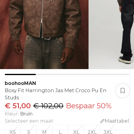
boohooMAN
Boxy Fit Harrington Jas Met Croco Pu En
Studs
€ 51,00
€ 102,00
Bespaar 50%
Kleur
:
Bruin
Selecteer een maat
:
Maattabel
XS
S
M
L
XL
2XL
3XL