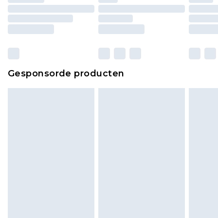
matrassen, toppers en kussens, moeten
ongebruikt zijn en in de originele, ongeopende
verpakking zitten. Dit heeft geen invloed op uw
wettelijke rechten.
Klik
hier
om ons volledige retourbeleid te
Gesponsorde producten
bekijken.