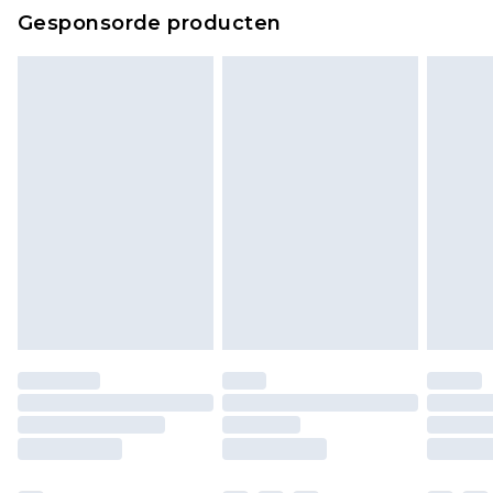
Klik
hier
om ons volledige retourbeleid te
Gesponsorde producten
bekijken.