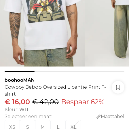
boohooMAN
Cowboy Bebop Oversized Licentie Print T-
shirt
€ 16,00
€ 42,00
Bespaar 62%
Kleur
:
WIT
Selecteer een maat
:
Maattabel
XS
S
M
L
XL