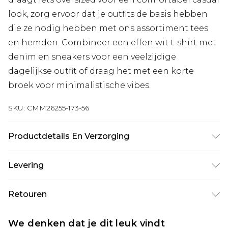
look, zorg ervoor dat je outfits de basis hebben
die ze nodig hebben met ons assortiment tees
en hemden. Combineer een effen wit t-shirt met
denim en sneakers voor een veelzijdige
dagelijkse outfit of draag het met een korte
broek voor minimalistische vibes.
SKU:
CMM26255-173-56
Productdetails En Verzorging
100% katoen. Model is 1,85 m & draagt UK maat
Levering
M/32
Standaardlevering Nederland
€7.99
Retouren
Tot 5 werkdagen
Is er iets niet helemaal in orde? U heeft 21 dagen
Expressdienst Nederland
€17.99
We denken dat je dit leuk vindt