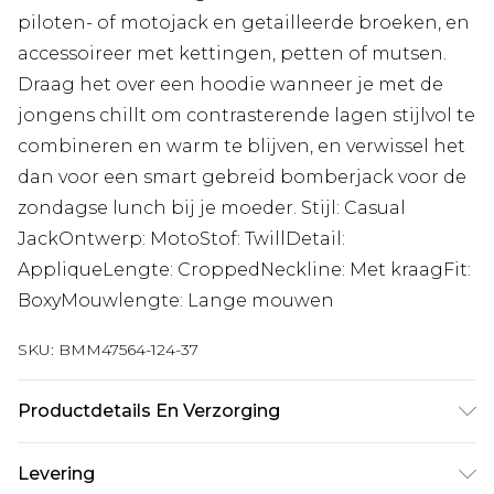
piloten- of motojack en getailleerde broeken, en
accessoireer met kettingen, petten of mutsen.
Draag het over een hoodie wanneer je met de
jongens chillt om contrasterende lagen stijlvol te
combineren en warm te blijven, en verwissel het
dan voor een smart gebreid bomberjack voor de
zondagse lunch bij je moeder. Stijl: Casual
JackOntwerp: MotoStof: TwillDetail:
AppliqueLengte: CroppedNeckline: Met kraagFit:
BoxyMouwlengte: Lange mouwen
SKU:
BMM47564-124-37
Productdetails En Verzorging
100% Polyester. Model is 6'1" en draagt UK maat
Levering
M/32