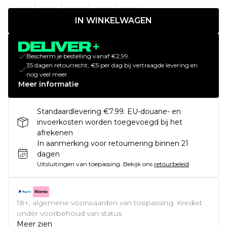
IN WINKELWAGEN
Bescherm je bestelling vanaf €2,99.
35 dagen retourrecht, €5 per dag bij vertraagde levering en
nog veel meer.
Meer informatie
Standaardlevering €7.99. EU-douane- en
invoerkosten worden toegevoegd bij het
afrekenen
In aanmerking voor retournering binnen 21
dagen
Uitsluitingen van toepassing.
Bekijk ons
retourbeleid
18+, algemene voorwaarden van toepassing. Krediet
onder voorbehoud van status
Meer zien