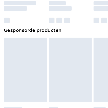
ongebruikt zijn en in de originele, ongeopende
verpakking zitten. Dit heeft geen invloed op uw
wettelijke rechten.
Klik
hier
om ons volledige retourbeleid te
Gesponsorde producten
bekijken.