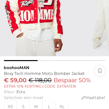
boohooMAN
Boxy Twill Homme Moto Bomber Jacket
€ 59,00
€ 118,00
Bespaar 50%
EXTRA 10% KORTING | CODE: EXTRATEN
Kleur
:
Ecru
Selecteer een maat
:
Maattabel
XS
S
M
L
XL