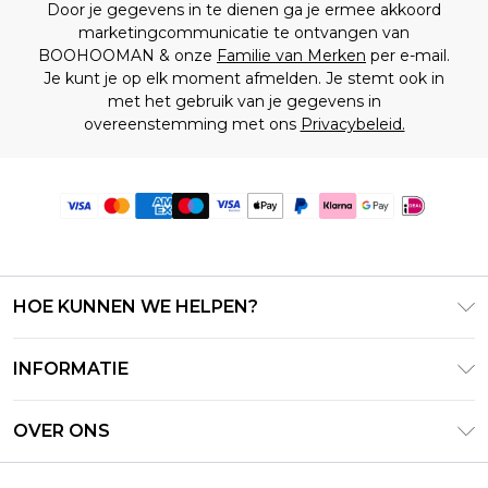
Door je gegevens in te dienen ga je ermee akkoord
marketingcommunicatie te ontvangen van
BOOHOOMAN & onze
Familie van Merken
per e-mail.
Je kunt je op elk moment afmelden. Je stemt ook in
met het gebruik van je gegevens in
overeenstemming met ons
Privacybeleid.
HOE KUNNEN WE HELPEN?
Klantenservice
INFORMATIE
Contact Opnemen
Algemene Voorwaarden – Bijgewerkt juni 2026
Retourneer uw bestelling
OVER ONS
Terms of Use
Bezorginformatie
Investeerdersrelaties
Klarna