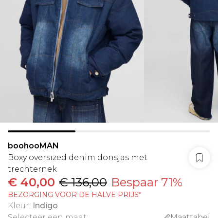
boohooMAN
Boxy oversized denim donsjas met
trechternek
€ 40,00
€ 136,00
Bespaar 71%
BEZORGING VOOR DE HALVE PRIJS*
Kleur
:
Indigo
Selecteer een maat
:
Maattabel