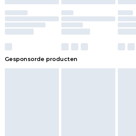
moeten ook binnenshuis worden gepast.
Huishoudelijke artikelen, zoals beddengoed,
matrassen, toppers en kussens, moeten
ongebruikt zijn en in de originele, ongeopende
verpakking zitten. Dit heeft geen invloed op uw
wettelijke rechten.
Klik
hier
om ons volledige retourbeleid te
Gesponsorde producten
bekijken.