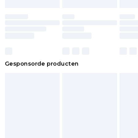
moeten ook binnenshuis worden gepast.
Huishoudelijke artikelen, zoals beddengoed,
matrassen, toppers en kussens, moeten
ongebruikt zijn en in de originele, ongeopende
verpakking zitten. Dit heeft geen invloed op uw
wettelijke rechten.
Klik
hier
om ons volledige retourbeleid te
Gesponsorde producten
bekijken.