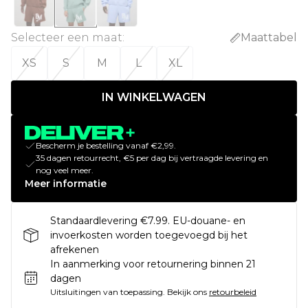
Selecteer een maat
:
Maattabel
XS
S
M
L
XL
IN WINKELWAGEN
Bescherm je bestelling vanaf €2,99.
35 dagen retourrecht, €5 per dag bij vertraagde levering en
nog veel meer.
Meer informatie
Standaardlevering €7.99. EU-douane- en
invoerkosten worden toegevoegd bij het
afrekenen
In aanmerking voor retournering binnen 21
dagen
Uitsluitingen van toepassing.
Bekijk ons
retourbeleid