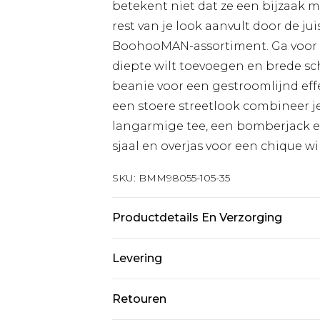
betekent niet dat ze een bijzaak m
rest van je look aanvult door de jui
BoohooMAN-assortiment. Ga voor e
diepte wilt toevoegen en brede sch
beanie voor een gestroomlijnd eff
een stoere streetlook combineer j
langarmige tee, een bomberjack 
sjaal en overjas voor een chique win
SKU:
BMM98055-105-35
Productdetails En Verzorging
100% Polyester
Levering
Standaardlevering Nederland
Retouren
Tot 5 werkdagen