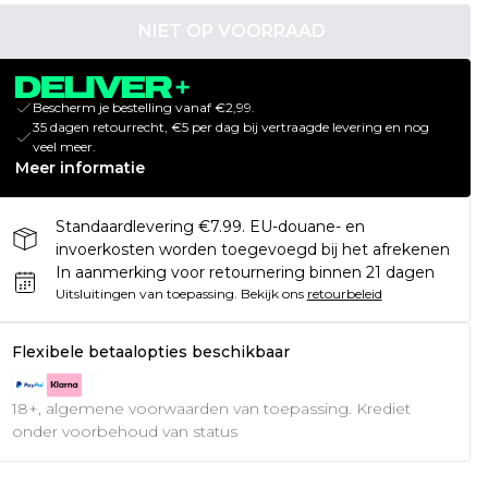
NIET OP VOORRAAD
Bescherm je bestelling vanaf €2,99.
35 dagen retourrecht, €5 per dag bij vertraagde levering en nog
veel meer.
Meer informatie
Standaardlevering €7.99. EU-douane- en
invoerkosten worden toegevoegd bij het afrekenen
In aanmerking voor retournering binnen 21 dagen
Uitsluitingen van toepassing.
Bekijk ons
retourbeleid
Flexibele betaalopties beschikbaar
18+, algemene voorwaarden van toepassing. Krediet
onder voorbehoud van status