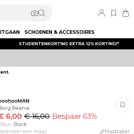
ITGAAN
SCHOENEN & ACCESSOIRES
STUDENTENKORTING EXTRA 12% KORTING!*
ent.
boohooMAN
Borg Beanie
€ 6,00
€ 16,00
Bespaar 63%
Kleur
:
Black
Selecteer een maat
:
Maattabel