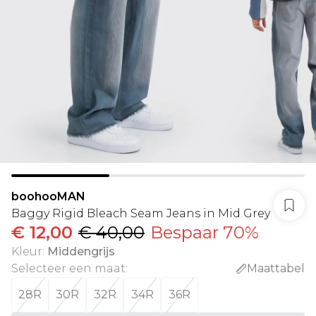
boohooMAN
Baggy Rigid Bleach Seam Jeans in Mid Grey
€ 12,00
€ 40,00
Bespaar 70%
Kleur
:
Middengrijs
Selecteer een maat
:
Maattabel
28R
30R
32R
34R
36R