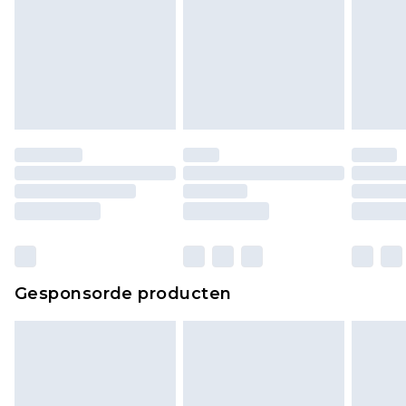
of is verbroken.
Schoenen en/of kledingstukken moeten
ongedragen en ongewassen zijn met de
originele labels eraan bevestigd. Schoenen
moeten ook binnenshuis worden gepast.
Huishoudelijke artikelen, zoals beddengoed,
matrassen, toppers en kussens, moeten
ongebruikt zijn en in de originele, ongeopende
verpakking zitten. Dit heeft geen invloed op uw
wettelijke rechten.
Klik
hier
om ons volledige retourbeleid te
Gesponsorde producten
bekijken.