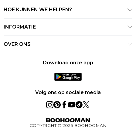
HOE KUNNEN WE HELPEN?
Klantenservice
INFORMATIE
Contact Opnemen
Algemene Voorwaarden – Bijgewerkt juni 2026
Retourneer uw bestelling
OVER ONS
Terms of Use
Bezorginformatie
Investeerdersrelaties
Klarna
Retourbeleid – Bijgewerkt mei 2026
Download onze app
Verklaring over moderne slavernij
PayPal
Maatgids
Loopbanen
Privacybeleid - Bijgewerkt juni 2026
Over cookies
Volg ons op sociale media
Studentenkorting
BOOHOOMAN App
Winactie Ultiem Techpakket Augustus 2026
COPYRIGHT ©
2026
BOOHOOMAN