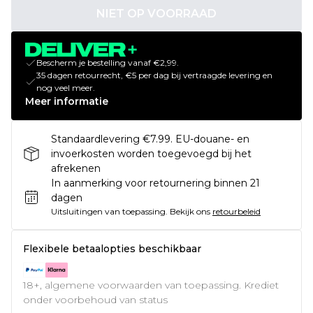
NIET OP VOORRAAD
Bescherm je bestelling vanaf €2,99.
35 dagen retourrecht, €5 per dag bij vertraagde levering en
nog veel meer.
Meer informatie
Standaardlevering €7.99. EU-douane- en
invoerkosten worden toegevoegd bij het
afrekenen
In aanmerking voor retournering binnen 21
dagen
Uitsluitingen van toepassing.
Bekijk ons
retourbeleid
Flexibele betaalopties beschikbaar
18+, algemene voorwaarden van toepassing. Krediet
onder voorbehoud van status