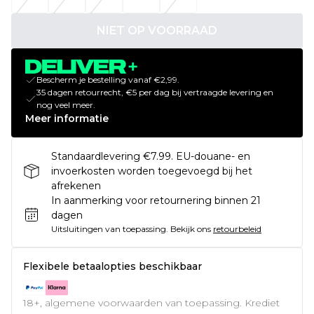
NIET OP VOORRAAD
Bescherm je bestelling vanaf €2,99.
35 dagen retourrecht, €5 per dag bij vertraagde levering en
nog veel meer.
Meer informatie
Standaardlevering €7.99. EU-douane- en
invoerkosten worden toegevoegd bij het
afrekenen
In aanmerking voor retournering binnen 21
dagen
Uitsluitingen van toepassing.
Bekijk ons
retourbeleid
Flexibele betaalopties beschikbaar
18+, algemene voorwaarden van toepassing. Krediet