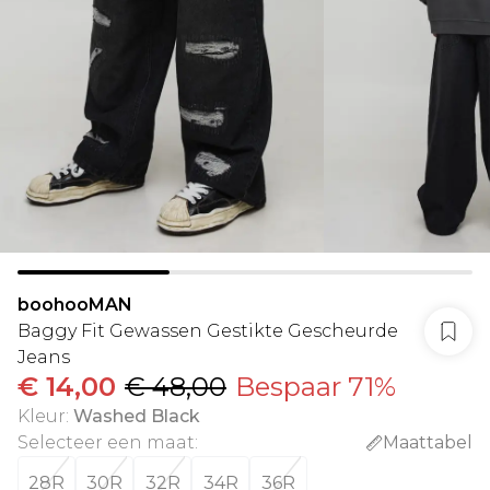
boohooMAN
Baggy Fit Gewassen Gestikte Gescheurde
Jeans
€ 14,00
€ 48,00
Bespaar 71%
Kleur
:
Washed Black
Selecteer een maat
:
Maattabel
28R
30R
32R
34R
36R