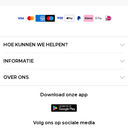
HOE KUNNEN WE HELPEN?
Klantenservice
INFORMATIE
Contact Opnemen
Algemene Voorwaarden – Bijgewerkt juni 2026
Retourneer uw bestelling
OVER ONS
Terms of Use
Bezorginformatie
Investeerdersrelaties
Klarna
Retourbeleid – Bijgewerkt mei 2026
Download onze app
Verklaring over moderne slavernij
PayPal
Maatgids
Loopbanen
Privacybeleid - Bijgewerkt juni 2026
Over cookies
Volg ons op sociale media