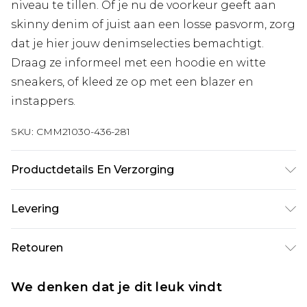
niveau te tillen. Of je nu de voorkeur geeft aan
skinny denim of juist aan een losse pasvorm, zorg
dat je hier jouw denimselecties bemachtigt.
Draag ze informeel met een hoodie en witte
sneakers, of kleed ze op met een blazer en
instappers.
SKU:
CMM21030-436-281
Productdetails En Verzorging
100% Katoen. Model is 6'1 en draagt UK maat M/32
Levering
Standaardlevering Nederland
€7.99
Retouren
Tot 5 werkdagen
Is er iets niet helemaal in orde? U heeft 21 dagen
Expressdienst Nederland
€17.99
We denken dat je dit leuk vindt
vanaf de dag dat u het ontvangt om iets terug te
2 werkdagen.