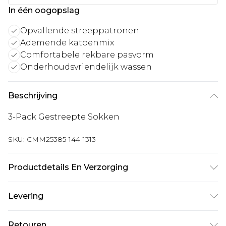
In één oogopslag
Opvallende streeppatronen
Ademende katoenmix
Comfortabele rekbare pasvorm
Onderhoudsvriendelijk wassen
Beschrijving
3-Pack Gestreepte Sokken
SKU:
CMM25385-144-1313
Productdetails En Verzorging
74% Katoen 19% Polyester 6% Nylon 1%
Levering
Elastaan/Spandex Machinewas op 30°C
katoenprogramma, niet bleken, niet in de
Standaardlevering Nederland
€7.99
Retouren