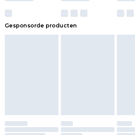
verpakking zitten. Dit heeft geen invloed op uw
wettelijke rechten.
Klik
hier
om ons volledige retourbeleid te
Gesponsorde producten
bekijken.