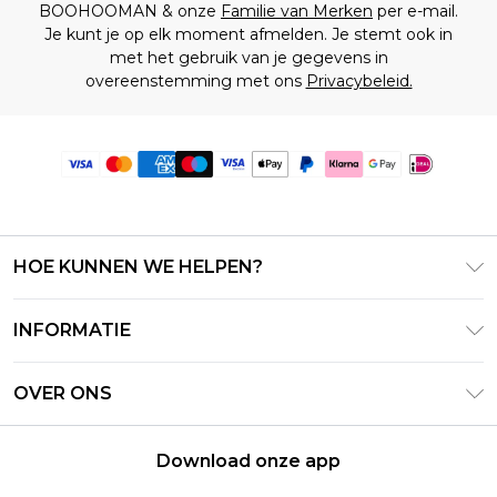
BOOHOOMAN & onze
Familie van Merken
per e-mail.
Je kunt je op elk moment afmelden. Je stemt ook in
met het gebruik van je gegevens in
overeenstemming met ons
Privacybeleid.
HOE KUNNEN WE HELPEN?
Klantenservice
INFORMATIE
Contact Opnemen
Algemene Voorwaarden – Bijgewerkt juni 2026
Retourneer uw bestelling
OVER ONS
Terms of Use
Bezorginformatie
Investeerdersrelaties
Klarna
Retourbeleid – Bijgewerkt mei 2026
Download onze app
Verklaring over moderne slavernij
PayPal
Maatgids