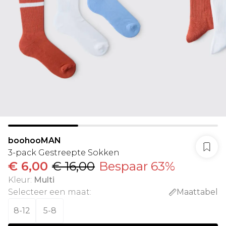
boohooMAN
3-pack Gestreepte Sokken
€ 6,00
€ 16,00
Bespaar 63%
Kleur
:
Multi
Selecteer een maat
:
Maattabel
8-12
5-8