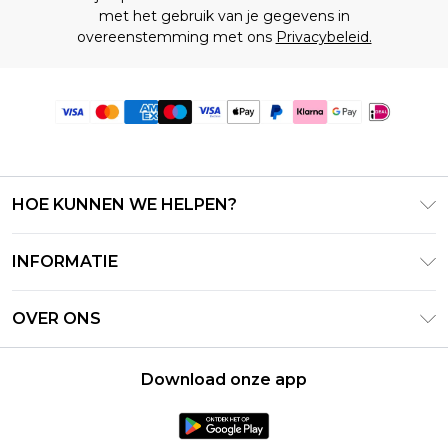
met het gebruik van je gegevens in
overeenstemming met ons
Privacybeleid.
HOE KUNNEN WE HELPEN?
Klantenservice
INFORMATIE
Contact Opnemen
Algemene Voorwaarden – Bijgewerkt juni 2026
Retourneer uw bestelling
OVER ONS
Terms of Use
Bezorginformatie
Investeerdersrelaties
Klarna
Retourbeleid – Bijgewerkt mei 2026
Download onze app
Verklaring over moderne slavernij
PayPal
Maatgids
Loopbanen
Privacybeleid - Bijgewerkt juni 2026