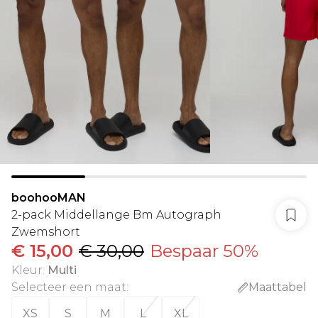
boohooMAN
2-pack Middellange Bm Autograph
Zwemshort
€ 15,00
€ 30,00
Bespaar 50%
Kleur
:
Multi
Selecteer een maat
:
Maattabel
XS
S
M
L
XL