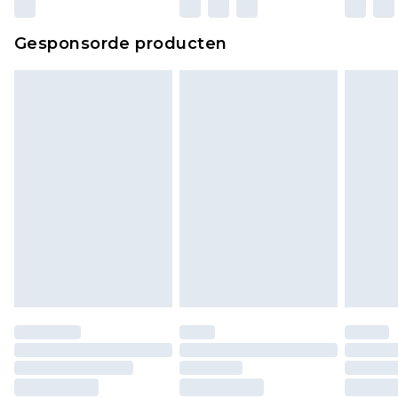
wettelijke rechten.
Klik
hier
om ons volledige retourbeleid te
Gesponsorde producten
bekijken.