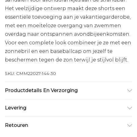
Het veelzijdige ontwerp maakt deze shorts een
essentiële toevoeging aan je vakantiegarderobe,
met een moeiteloze overgang van zwemmen
overdag naar ontspannen avondbijeenkomsten.
Voor een complete look combineer je ze met een
zonnebril en een baseballcap om jezelf te
beschermen tegen de zon terwijl je stijlvol blijft.
SKU:
CMM22027-144-30
Productdetails En Verzorging
100% Polyester. Model is 1,85 m & draagt UK maat
Levering
M/32
Standaardlevering Nederland
€7.99
Retouren
Tot 5 werkdagen