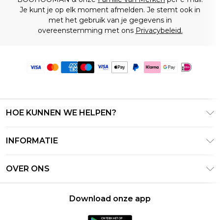
Je kunt je op elk moment afmelden. Je stemt ook in
met het gebruik van je gegevens in
overeenstemming met ons
Privacybeleid.
HOE KUNNEN WE HELPEN?
Klantenservice
INFORMATIE
Contact Opnemen
Algemene Voorwaarden – Bijgewerkt juni 2026
Retourneer uw bestelling
OVER ONS
Terms of Use
Bezorginformatie
Investeerdersrelaties
Klarna
Retourbeleid – Bijgewerkt mei 2026
Download onze app
Verklaring over moderne slavernij
PayPal
Maatgids