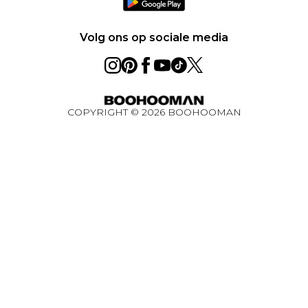
Loopbanen
Privacybeleid - Bijgewerkt juni 2026
Over cookies
Volg ons op sociale media
Studentenkorting
BOOHOOMAN App
Winactie Ultiem Techpakket Augustus 2026
COPYRIGHT ©
2026
BOOHOOMAN