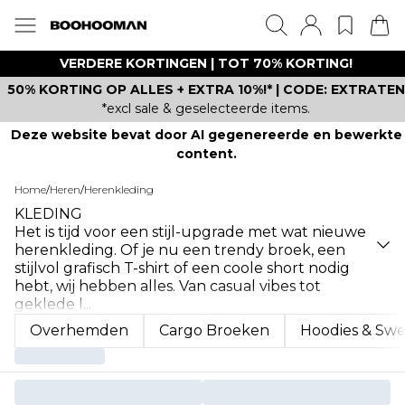
VERDERE KORTINGEN | TOT 70% KORTING!
50% KORTING OP ALLES + EXTRA 10%!* | CODE: EXTRATEN
*excl sale & geselecteerde items.
Deze website bevat door AI gegenereerde en bewerkte
content.
Home
/
Heren
/
Herenkleding
KLEDING
Het is tijd voor een stijl-upgrade met wat nieuwe
herenkleding. Of je nu een trendy broek, een
stijlvol grafisch T-shirt of een coole short nodig
hebt, wij hebben alles. Van casual vibes tot
geklede l
...
Overhemden
Cargo Broeken
Hoodies & Swe