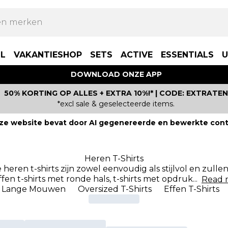
LL
VAKANTIESHOP
SETS
ACTIVE
ESSENTIALS
U
DOWNLOAD ONZE APP
50% KORTING OP ALLES + EXTRA 10%!* | CODE: EXTRATEN
*excl sale & geselecteerde items.
ze website bevat door AI gegenereerde en bewerkte cont
Heren T-Shirts
heren t-shirts zijn zowel eenvoudig als stijlvol en zulle
ffen t-shirts met ronde hals, t-shirts met opdruk
...
Read
et Lange Mouwen
Oversized T-Shirts
Effen T-Shirts