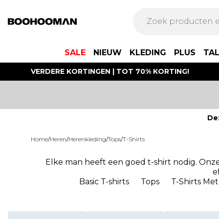
SALE
NIEUW
KLEDING
PLUS
TA
VERDERE KORTINGEN | TOT 70% KORTING!
De
Home
/
Heren
/
Herenkleding
/
Tops
/
T-Shirts
Elke man heeft een goed t-shirt nodig. Onze 
e
Basic T-shirts
Tops
T-Shirts M