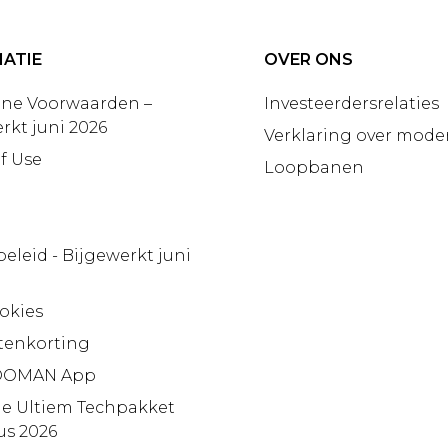
ATIE
OVER ONS
ne Voorwaarden –
Investeerdersrelaties
rkt juni 2026
Verklaring over moder
f Use
Loopbanen
beleid - Bijgewerkt juni
okies
tenkorting
OMAN App
ie Ultiem Techpakket
us 2026