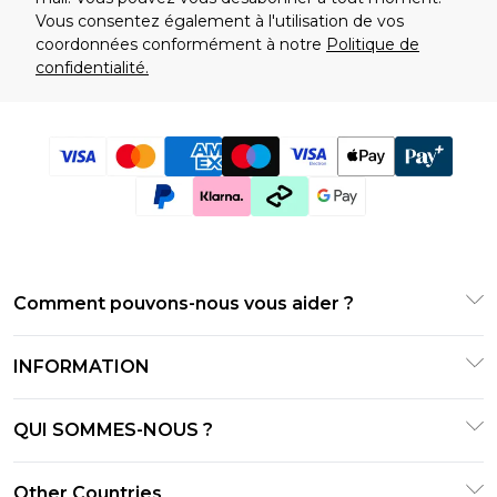
Vous consentez également à l'utilisation de vos
coordonnées conformément à notre
Politique de
confidentialité.
Comment pouvons-nous vous aider ?
Foire Aux Questions
INFORMATION
Contactez-nous
Conditions générales
Suivre et retourner ma commande
QUI SOMMES-NOUS ?
Conditions d'utilisation
Options de livraison
Relations avec les investisseurs
Cartes cadeaux
Other Countries
Politique de retours – Mise à jour janvier 2026