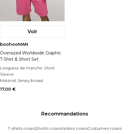
Voir
boohooMAN
Oversized Worldwide Graphic
T-Shirt & Short Set
Longueur de manche:
Short
Sleeve
Matérial:
Jersey brossé
Style:
Printed Short Set
17,00 €
Recommandations
T-shirts roses
Shorts roses
Vestes roses
Costumes roses