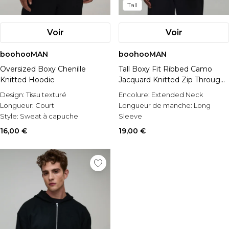
Tall
Voir
Voir
boohooMAN
boohooMAN
Oversized Boxy Chenille
Tall Boxy Fit Ribbed Camo
Knitted Hoodie
Jacquard Knitted Zip Through
Hoodie
Design:
Tissu texturé
Encolure:
Extended Neck
Longueur:
Court
Longueur de manche:
Long
Style:
Sweat à capuche
Sleeve
Occasion:
Casual
16,00 €
19,00 €