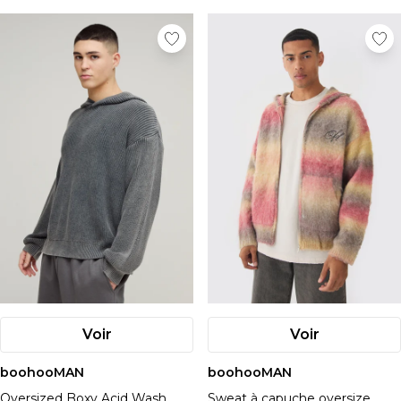
Voir
Voir
boohooMAN
boohooMAN
Oversized Boxy Acid Wash
Sweat à capuche oversize