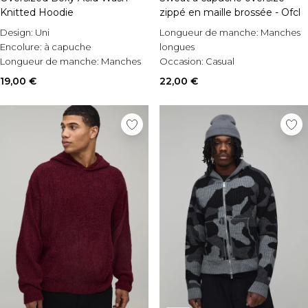
Knitted Hoodie
zippé en maille brossée - Ofcl
Design:
Uni
Longueur de manche:
Manches
Encolure:
à capuche
longues
Longueur de manche:
Manches
Occasion:
Casual
longues
Style:
Sweat à capuche
19,00 €
22,00 €