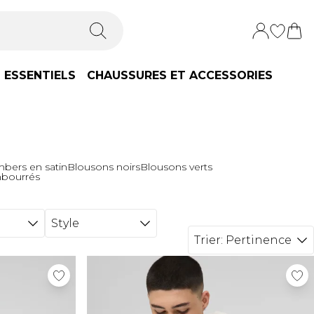
ESSENTIELS
CHAUSSURES ET ACCESSORIES
bers en satin
Blousons noirs
Blousons verts
bourrés
Style
Trier:
Pertinence