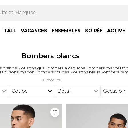
TALL
VACANCES
ENSEMBLES
SOIRÉE
ACTIVE
Bombers blancs
 orange
Blousons gris
Bombers à capuche
Bombers marine
Bom
Blousons marron
Bombers rouges
Blousons bleus
Bombers rem
20 produits
Coupe
Détail
Occasion