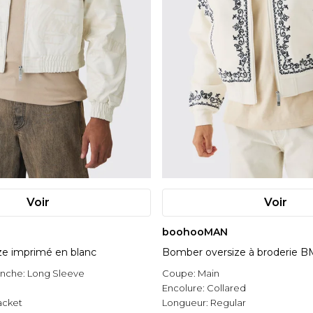
Voir
Voir
boohooMAN
e imprimé en blanc
Bomber oversize à broderie B
anche:
Long Sleeve
Coupe:
Main
l
Encolure:
Collared
acket
Longueur:
Regular