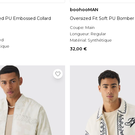
boohooMAN
ized PU Embossed Collard
Oversized Fit Soft PU Bomber
Coupe:
Main
Longueur:
Regular
ed
Matérial:
Synthétique
tique
32,00 €