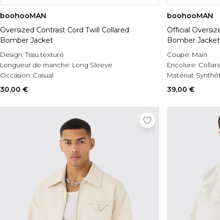
boohooMAN
boohooMAN
Oversized Contrast Cord Twill Collared
Official Overs
Bomber Jacket
Bomber Jacket
Design:
Tissu texturé
Coupe:
Main
Longueur de manche:
Long Sleeve
Encolure:
Collar
Occasion:
Casual
Matérial:
Synthé
30,00 €
39,00 €