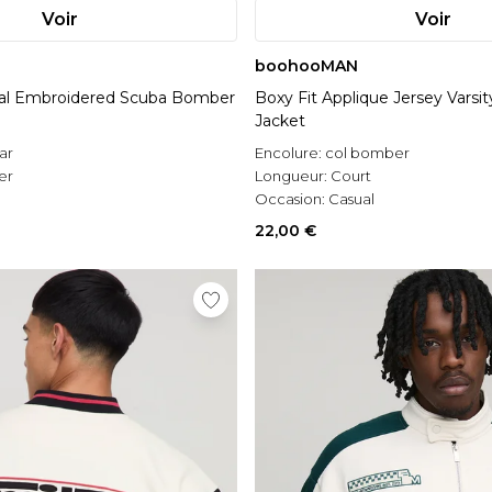
Voir
Voir
boohooMAN
oral Embroidered Scuba Bomber
Boxy Fit Applique Jersey Vars
Jacket
ar
Encolure:
col bomber
er
Longueur:
Court
l
Occasion:
Casual
22,00 €