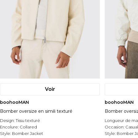
Voir
boohooMAN
boohooMAN
Bomber oversize en simili texturé
Bomber oversiz
Design:
Tissu texturé
Longueur de m
Encolure:
Collared
Occasion:
Casua
Style:
Bomber Jacket
Style:
Bomber J