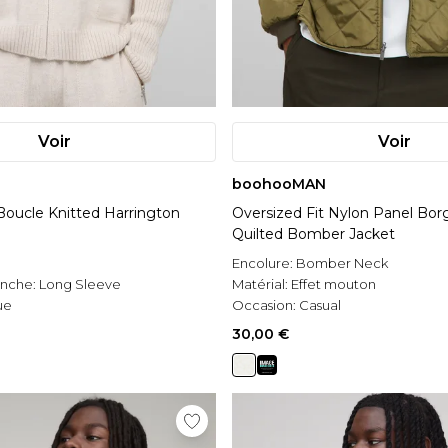
Voir
Voir
boohooMAN
oucle Knitted Harrington
Oversized Fit Nylon Panel Bor
Quilted Bomber Jacket
Encolure:
Bomber Neck
anche:
Long Sleeve
Matérial:
Effet mouton
ue
Occasion:
Casual
30,00 €