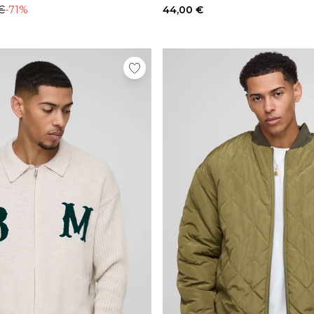
€
-71%
44,00 €