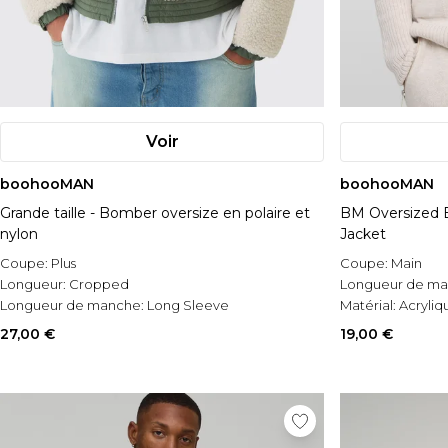
Voir
boohooMAN
boohooMAN
Grande taille - Bomber oversize en polaire et
BM Oversized B
nylon
Jacket
Coupe:
Plus
Coupe:
Main
Longueur:
Cropped
Longueur de m
Longueur de manche:
Long Sleeve
Matérial:
Acryliq
27,00 €
19,00 €