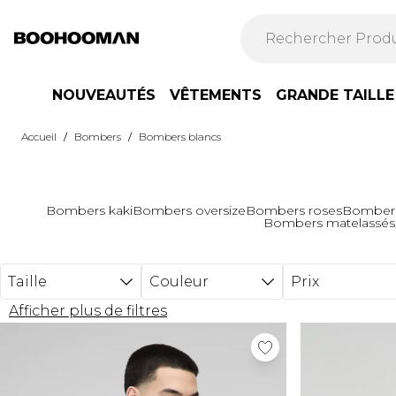
Passer au contenu principal
NOUVEAUTÉS
VÊTEMENTS
GRANDE TAILLE
/
/
Accueil
Bombers
Bombers blancs
Bombers kaki
Bombers oversize
Bombers roses
Bombers
Bombers matelassés
Taille
Couleur
Prix
Afficher plus de filtres