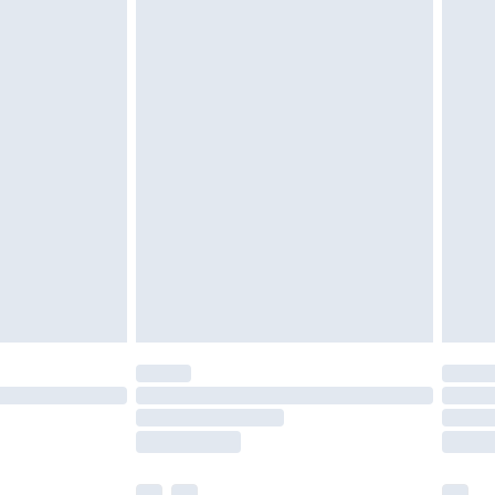
 être inutilisés et dans leur emballage d'origine
roits statutaires.
ité de notre politique de retour.