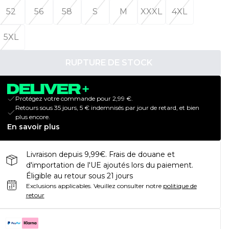
52
56
58
S
M
XXXL
4XL
5XL
RUPTURE DE STOCK
Protégez votre commande pour 2,99 €.
Retours sous 35 jours, 5 € indemnisés par jour de retard, et bien
plus encore.
En savoir plus
Livraison depuis 9,99€. Frais de douane et
d'importation de l'UE ajoutés lors du paiement.
Éligible au retour sous 21 jours
Exclusions applicables.
Veuillez consulter notre
politique de
retour