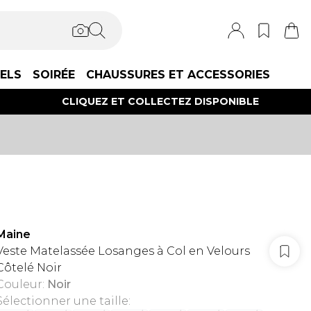
IELS
SOIRÉE
CHAUSSURES ET ACCESSORIES
CLIQUEZ ET COLLECTEZ DISPONIBLE
Maine
Veste Matelassée Losanges à Col en Velours
Côtelé Noir
Couleur
:
Noir
Sélectionner une taille
: