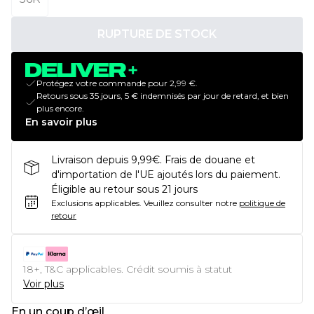
RUPTURE DE STOCK
Protégez votre commande pour 2,99 €.
Retours sous 35 jours, 5 € indemnisés par jour de retard, et bien
plus encore.
En savoir plus
Livraison depuis 9,99€. Frais de douane et
d'importation de l'UE ajoutés lors du paiement.
Éligible au retour sous 21 jours
Exclusions applicables.
Veuillez consulter notre
politique de
retour
18+, T&C applicables. Crédit soumis à statut
Voir plus
En un coup d’œil