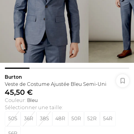
Burton
Veste de Costume Ajustée Bleu Semi-Uni
45,50 €
Couleur
:
Bleu
Sélectionner une taille
:
50S
36R
38S
48R
50R
52R
54R
56R