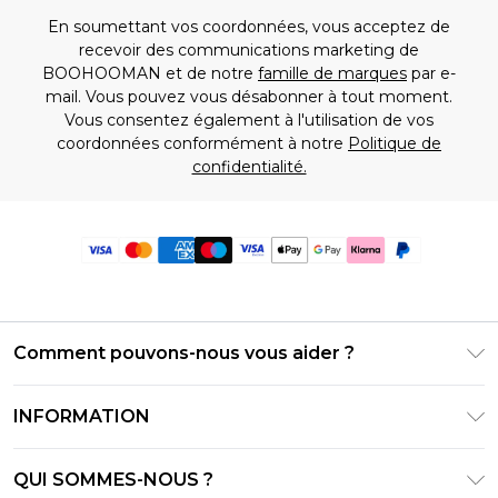
En soumettant vos coordonnées, vous acceptez de
recevoir des communications marketing de
BOOHOOMAN et de notre
famille de marques
par e-
mail. Vous pouvez vous désabonner à tout moment.
Vous consentez également à l'utilisation de vos
coordonnées conformément à notre
Politique de
confidentialité.
Comment pouvons-nous vous aider ?
Foire Aux Questions
INFORMATION
Contactez-nous
Conditions générales – Mise à jour juin 2026
Suivre et retourner ma commande
QUI SOMMES-NOUS ?