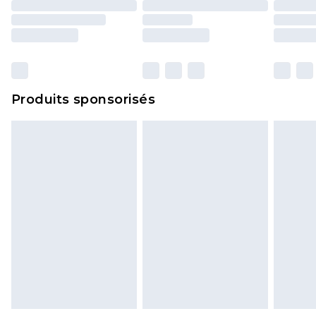
y compris le linge de lit, les matelas, les
surmatelas et les oreillers, doivent être inutilisés
et dans leur emballage d'origine non ouvert. Ceci
n'affecte pas vos droits statutaires.
Cliquez
ici
pour consulter l'intégralité de notre
Produits sponsorisés
politique de retour.