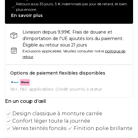
Retours sous 35 jours, 5 € indemnisés par jour de retard, et bien
plus encore.
En savoir plus
Livraison depuis 9,99€. Frais de douane et
d'importation de l'UE ajoutés lors du paiement.
Éligible au retour sous 21 jours
Exclusions applicables.
Veuillez consulter notre
politique de
retour
Options de paiement flexibles disponibles
18+, T&C applicables. Crédit soumis à statut
En un coup d’œil
Design classique à monture carrée
Confort léger toute la journée
Verres teintés foncés
Finition polie brillante