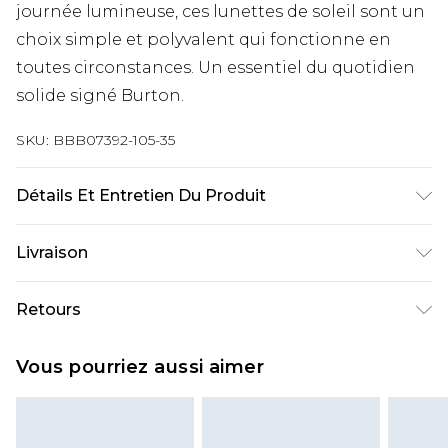
journée lumineuse, ces lunettes de soleil sont un
choix simple et polyvalent qui fonctionne en
toutes circonstances. Un essentiel du quotidien
solide signé Burton.
SKU:
BBB07392-105-35
Détails Et Entretien Du Produit
Monture : 100 % Polycarbonate. Verres : 100 %
Livraison
Polycarbonate
Livraison standard France
€9.99
Retours
Jusqu’à 6 jours ouvrables
Un problème survient ? Vous disposez de 21 jours
Livraison expresse France
€18.99
Vous pourriez aussi aimer
à compter de la réception pour nous retourner
Jusqu’à 3 jours ouvrables
un article.
Cliquez et Collectez
€4.99
Veuillez noter que nous ne pouvons pas