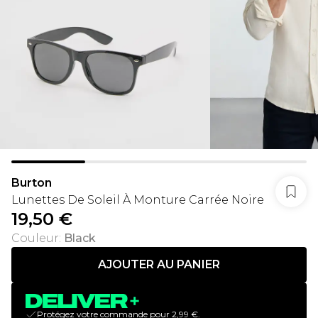
Burton
Lunettes De Soleil À Monture Carrée Noire
19,50 €
Couleur
:
Black
AJOUTER AU PANIER
Protégez votre commande pour 2,99 €.