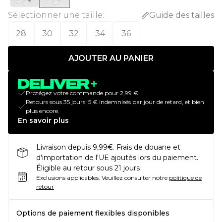
Sélectionner une taille
:
Guide des tailles
28
30
32
34
36
AJOUTER AU PANIER
Protégez votre commande pour 2,99 €.
Retours sous 35 jours, 5 € indemnisés par jour de retard, et bien
plus encore.
En savoir plus
Livraison depuis 9,99€. Frais de douane et
d'importation de l'UE ajoutés lors du paiement.
Éligible au retour sous 21 jours
Exclusions applicables.
Veuillez consulter notre
politique de
retour
Options de paiement flexibles disponibles