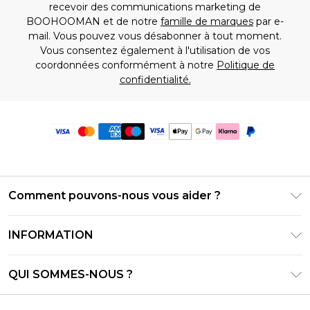
recevoir des communications marketing de
BOOHOOMAN et de notre
famille de marques
par e-
mail. Vous pouvez vous désabonner à tout moment.
Vous consentez également à l'utilisation de vos
coordonnées conformément à notre
Politique de
confidentialité.
Comment pouvons-nous vous aider ?
Foire Aux Questions
INFORMATION
Contactez-nous
Conditions générales – Mise à jour juin 2026
Suivre et retourner ma commande
QUI SOMMES-NOUS ?
Conditions d'utilisation
Options de livraison
Relations avec les investisseurs
Solde de la carte cadeau