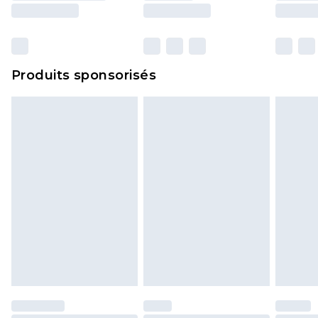
surmatelas et les oreillers, doivent être inutilisés
et dans leur emballage d'origine non ouvert. Ceci
n'affecte pas vos droits statutaires.
Cliquez
ici
pour consulter l'intégralité de notre
Produits sponsorisés
politique de retour.