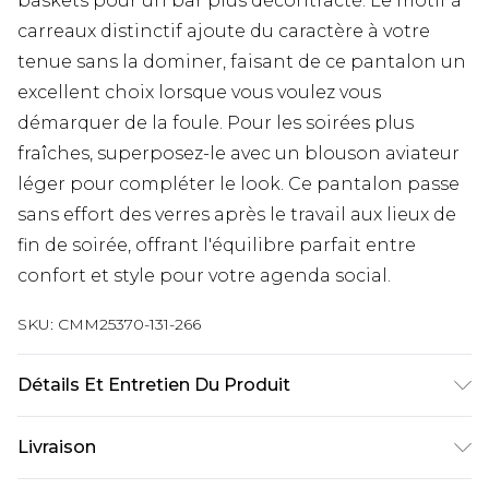
baskets pour un bar plus décontracté. Le motif à
carreaux distinctif ajoute du caractère à votre
tenue sans la dominer, faisant de ce pantalon un
excellent choix lorsque vous voulez vous
démarquer de la foule. Pour les soirées plus
fraîches, superposez-le avec un blouson aviateur
léger pour compléter le look. Ce pantalon passe
sans effort des verres après le travail aux lieux de
fin de soirée, offrant l'équilibre parfait entre
confort et style pour votre agenda social.
SKU:
CMM25370-131-266
Détails Et Entretien Du Produit
100% Polyester. Le mannequin mesure 1m85 et
Livraison
porte une taille UK M/32