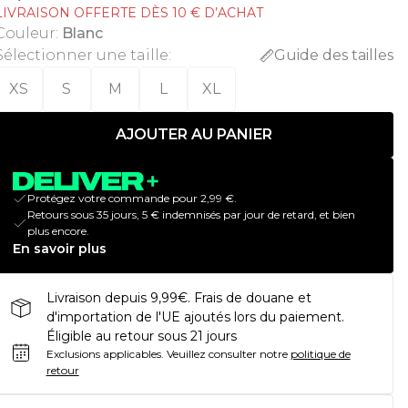
LIVRAISON OFFERTE DÈS 10 € D’ACHAT
Couleur
:
Blanc
Sélectionner une taille
:
Guide des tailles
XS
S
M
L
XL
AJOUTER AU PANIER
Protégez votre commande pour 2,99 €.
Retours sous 35 jours, 5 € indemnisés par jour de retard, et bien
plus encore.
En savoir plus
Livraison depuis 9,99€. Frais de douane et
d'importation de l'UE ajoutés lors du paiement.
Éligible au retour sous 21 jours
Exclusions applicables.
Veuillez consulter notre
politique de
retour