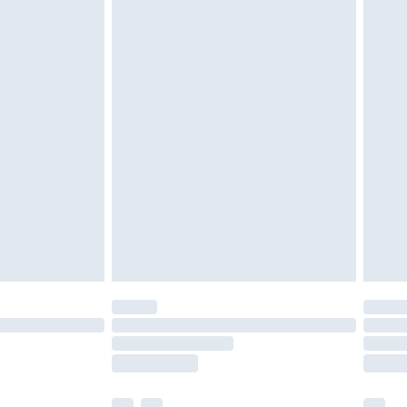
 être inutilisés et dans leur emballage d'origine
roits statutaires.
ité de notre politique de retour.