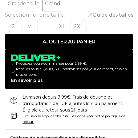
Grande taille
Grand
Sélectionner une taille
:
Guide des tailles
S
M
L
XL
2XL
AJOUTER AU PANIER
Protégez votre commande pour 2,99 €.
Retours sous 35 jours, 5 € indemnisés par jour de retard, et bien
plus encore.
En savoir plus
Livraison depuis 9,99€. Frais de douane et
d'importation de l'UE ajoutés lors du paiement.
Éligible au retour sous 21 jours
Exclusions applicables.
Veuillez consulter notre
politique de
retour
Options de paiement flexibles disponibles