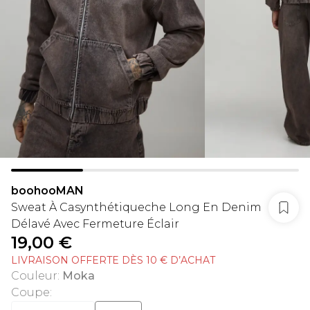
boohooMAN
Sweat À Casynthétiqueche Long En Denim
Délavé Avec Fermeture Éclair
19,00 €
LIVRAISON OFFERTE DÈS 10 € D’ACHAT
Couleur
:
Moka
Coupe
: