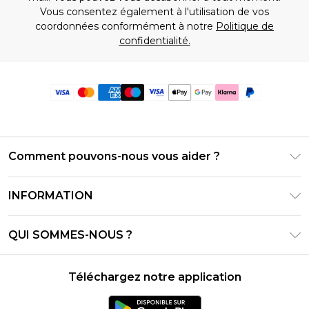
Vous consentez également à l'utilisation de vos
coordonnées conformément à notre
Politique de
confidentialité.
Comment pouvons-nous vous aider ?
Foire Aux Questions
INFORMATION
Contactez-nous
Conditions générales – Mise à jour juin 2026
Suivre et retourner ma commande
QUI SOMMES-NOUS ?
Conditions d'utilisation
Options de livraison
Relations avec les investisseurs
Solde de la carte cadeau
Politique de retours – Mise à jour mai 2026
Téléchargez notre application
Déclaration sur l'esclavage moderne
Klarna
Guide des tailles