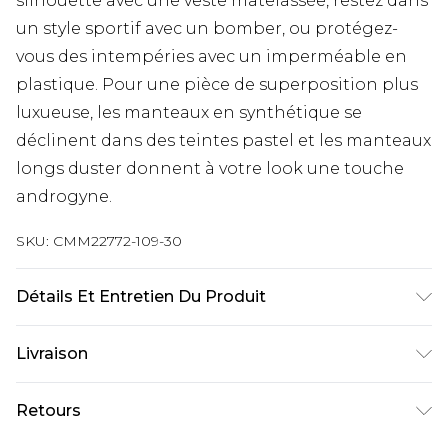
silhouette avec une veste matelassée, restez dans
un style sportif avec un bomber, ou protégez-
vous des intempéries avec un imperméable en
plastique. Pour une pièce de superposition plus
luxueuse, les manteaux en synthétique se
déclinent dans des teintes pastel et les manteaux
longs duster donnent à votre look une touche
androgyne.
SKU:
CMM22772-109-30
Détails Et Entretien Du Produit
100% coton. Le mannequin mesure 1m93 et porte
Livraison
une taille UK L/34
Livraison standard France
€9.99
Retours
Jusqu’à 6 jours ouvrables