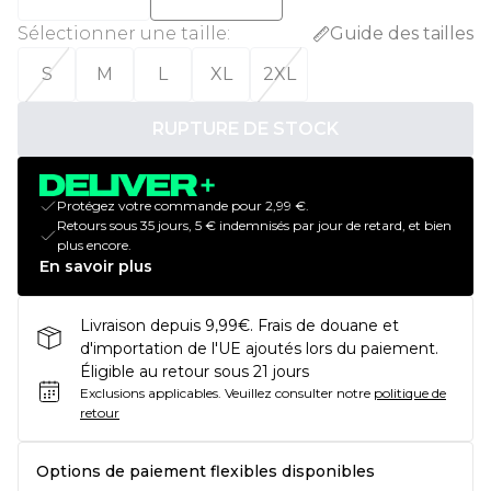
Sélectionner une taille
:
Guide des tailles
S
M
L
XL
2XL
RUPTURE DE STOCK
Protégez votre commande pour 2,99 €.
Retours sous 35 jours, 5 € indemnisés par jour de retard, et bien
plus encore.
En savoir plus
Livraison depuis 9,99€. Frais de douane et
d'importation de l'UE ajoutés lors du paiement.
Éligible au retour sous 21 jours
Exclusions applicables.
Veuillez consulter notre
politique de
retour
Options de paiement flexibles disponibles