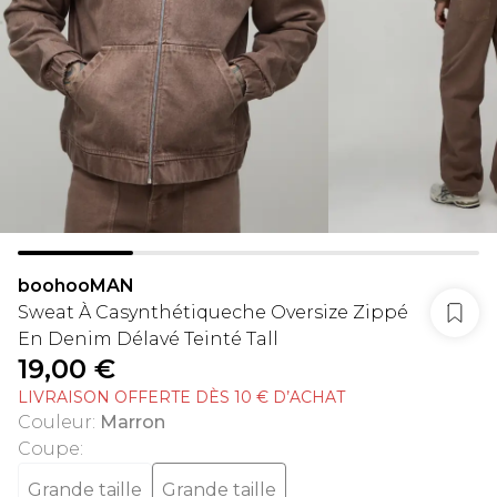
boohooMAN
Sweat À Casynthétiqueche Oversize Zippé
En Denim Délavé Teinté Tall
19,00 €
LIVRAISON OFFERTE DÈS 10 € D’ACHAT
Couleur
:
Marron
Coupe
:
Grande taille
Grande taille