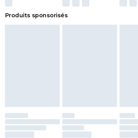
n'affecte pas vos droits statutaires.
Cliquez
ici
pour consulter l'intégralité de notre
Produits sponsorisés
politique de retour.