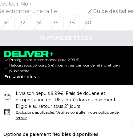
Couleur
:
Noir
Sélectionner une taille
:
Guide des tailles
30
32
34
36
38
40
RUPTURE DE STOCK
Protégez votre commande pour 2,99 €.
Retours sous 35 jours, 5 € indemnisés par jour de retard, et bien
plus encore.
En savoir plus
Livraison depuis 9,99€. Frais de douane et
d'importation de l'UE ajoutés lors du paiement.
Éligible au retour sous 21 jours
Exclusions applicables.
Veuillez consulter notre
politique de
retour
Options de paiement flexibles disponibles