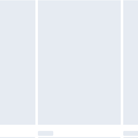
vent être non portés, non lavés et porter leurs
es doivent également être essayées en
n, y compris le linge de lit, les matelas, les
 être inutilisés et dans leur emballage d'origine
roits statutaires.
ité de notre politique de retour.