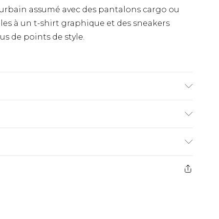
le urbain assumé avec des pantalons cargo ou
les à un t-shirt graphique et des sneakers
s de points de style.
e 1,93 m et porte la taille UK L/34
€9.99
ez de 21 jours à compter de la réception pour
€18.99
s pas rembourser les masques tendance, les
€4.99
gs, les jouets pour adultes, les maillots de
e d'hygiène est endommagé ou endommagé.