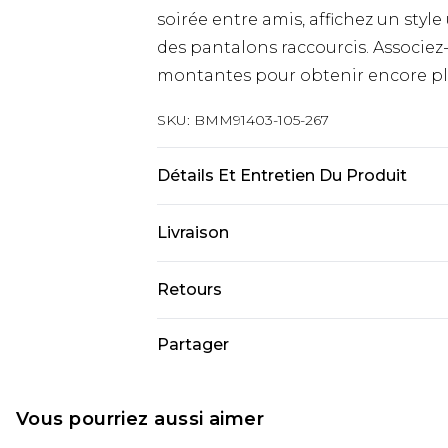
soirée entre amis, affichez un sty
des pantalons raccourcis. Associez-
montantes pour obtenir encore plu
SKU:
BMM91403-105-267
Détails Et Entretien Du Produit
100 % Polyester. Le mannequin mesur
Livraison
Livraison standard France
Retours
Jusqu’à 6 jours ouvrables
Un problème survient ? Vous dispos
Partager
Livraison expresse France
nous retourner un article.
Jusqu’à 3 jours ouvrables
Veuillez noter que nous ne pouvon
Cliquez et Collectez
cosmétiques, les bijoux pour piercin
Vous pourriez aussi aimer
Jusqu’à 5 jours ouvrables
bain ou la lingerie si l'opercul