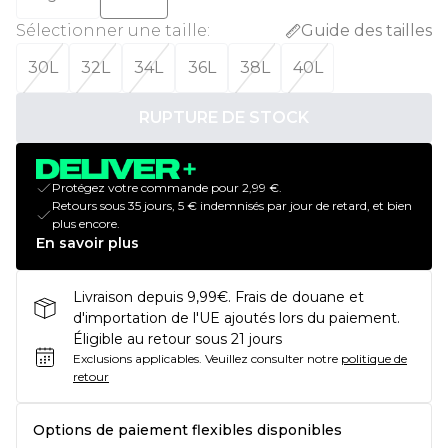
Sélectionner une taille
:
Guide des tailles
30L
32L
34L
36L
38L
40L
RUPTURE DE STOCK
Protégez votre commande pour 2,99 €.
Retours sous 35 jours, 5 € indemnisés par jour de retard, et bien
plus encore.
En savoir plus
Livraison depuis 9,99€. Frais de douane et
d'importation de l'UE ajoutés lors du paiement.
Éligible au retour sous 21 jours
Exclusions applicables.
Veuillez consulter notre
politique de
retour
Options de paiement flexibles disponibles